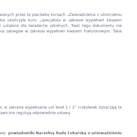
zowanych przez tę placówkę kursach
„Zaświadczenia o ukończeniu
oba ukończyła kurs:
„specjalista w zakresie wypełnień kwasem
ustalone dla świadectw szkolnych. Treść tego dokumentu nie
ania zabiegów w zakresie wypełnień kwasem hialuronowym. Takie
 w zakresie wypełniania ust level 1 i 2” (cokolwiek oznaczają te
tawiczne regulują odpowiednie ustawy.
dowej
powiadomiło Naczelną Radę Lekarską o unieważnieniu