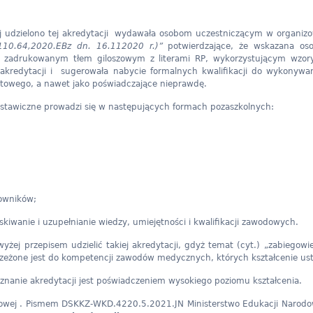
rej udzielono tej akredytacji wydawała osobom uczestniczącym w organi
110.64,2020.EBz dn. 16.112020 r.)”
potwierdzające, że wskazana os
adrukowanym tłem giloszowym z literami RP, wykorzystującym wzory 
 akredytacji i sugerowała nabycie formalnych kwalifikacji do wykonyw
iatowego, a nawet jako poświadczające nieprawdę.
ustawiczne prowadzi się w następujących formach pozaszkolnych:
cowników;
kiwanie i uzupełnianie wiedzy, umiejętności i kwalifikacji zawodowych.
j przepisem udzielić takiej akredytacji, gdyż temat (cyt.) „zabiegowiec
trzeżone jest do kompetencji zawodów medycznych, których kształcenie us
yznanie akredytacji jest poświadczeniem wysokiego poziomu kształcenia.
odowej . Pismem DSKKZ-WKD.4220.5.2021.JN Ministerstwo Edukacji Naro