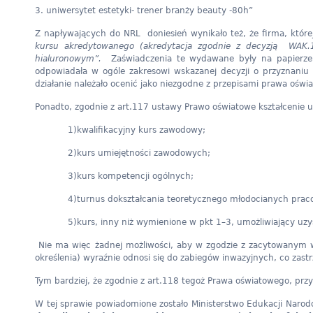
3. uniwersytet estetyki- trener branży beauty -80h”
Z napływających do NRL doniesień wynikało też, że firma, któ
kursu akredytowanego (akredytacja zgodnie z decyzją WAK.
hialuronowym”.
Zaświadczenia te wydawane były na papierze z
odpowiadała w ogóle zakresowi wskazanej decyzji o przyznaniu
działanie należało ocenić jako niezgodne z przepisami prawa ośw
Ponadto, zgodnie z art.117 ustawy Prawo oświatowe kształcenie 
1)kwalifikacyjny kurs zawodowy;
2)kurs umiejętności zawodowych;
3)kurs kompetencji ogólnych;
4)turnus dokształcania teoretycznego młodocianych pra
5)kurs, inny niż wymienione w pkt 1–3, umożliwiający uzys
Nie ma więc żadnej możliwości, aby w zgodzie z zacytowanym wyże
określenia) wyraźnie odnosi się do zabiegów inwazyjnych, co zas
Tym bardziej, że zgodnie z art.118 tegoż Prawa oświatowego, prz
W tej sprawie powiadomione zostało Ministerstwo Edukacji Nar