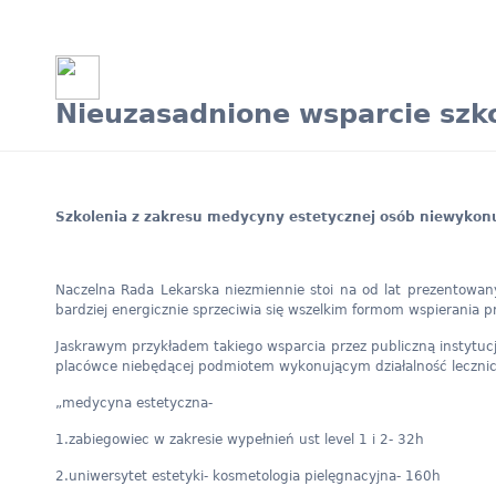
Nieuzasadnione wsparcie szk
Szkolenia z zakresu medycyny estetycznej osób niewykon
Naczelna Rada Lekarska niezmiennie stoi na od lat prezentowan
bardziej energicznie sprzeciwia się wszelkim formom wspierania 
Jaskrawym przykładem takiego wsparcia przez publiczną instytuc
placówce niebędącej podmiotem wykonującym działalność leczniczą
„medycyna estetyczna-
1.zabiegowiec w zakresie wypełnień ust level 1 i 2- 32h
2.uniwersytet estetyki- kosmetologia pielęgnacyjna- 160h