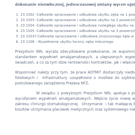
dokonanie niezwłocznej, jednoczasowej zmiany wycen uję
23.1502 -Całkowite opracowanie i odbudowa ubytku zęba na 1 pow
23.1503 -Całkowite opracowanie i odbudowa ubytku na 2 powierzc
23.1504 -Całkowite opracowanie i odbudowa rozległego ubytku na 
23.1505 -Całkowite opracowanie i odbudowa ubytku na 3 powierzc
23.15037-Całkowite opracowanie i odbudowa zniszczonego kąta w 
23.1108 - Wypełnienie ubytku korony zęba mlecznego.
Prezydium NRL wyraża zdecydowane przekonanie, że wspomnian
standardem wypełnień amalgamatowych, a ulepszonych wypełn
świadczeń, a co za tym idzie rentowności kontraktów, jak i właś
Wspomnieć należy przy tym, że prace AOTMiT dostarczyły niez
fotelowych i infrastruktury uzupełnione o możliwe do szybki
postulowanego zarządzenia Prezesa NFZ.
W związku z powyższym Prezydium NRL apeluje o pilne podj
wycofaniem wypełnień amalgamatowych. Wejście życie nowej w
zakresu chirurgii stomatologicznej. Utrzymanie i tak malejąc
kosztów utrzymania placówek medycznych oraz systemowego ni