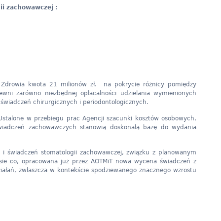
ii zachowawczej :
 Zdrowia kwota 21 milionów zł. na pokrycie różnicy pomiędzy
ni zarówno niezbędnej opłacalności udzielania wymienionych
świadczeń chirurgicznych i periodontologicznych.
stalone w przebiegu prac Agencji szacunki kosztów osobowych,
h świadczeń zachowawczych stanowią doskonałą bazę do wydania
świadczeń stomatologii zachowawczej, związku z planowanym
sie co, opracowana już przez AOTMiT nowa wycena świadczeń z
iałań, zwłaszcza w kontekście spodziewanego znacznego wzrostu