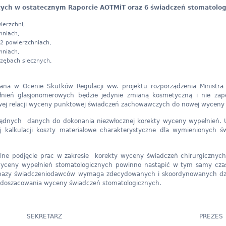
tych w ostatecznym Raporcie AOTMiT oraz 6 świadczeń stomatolog
ierzchni,
hniach,
2 powierzchniach,
hniach,
zębach siecznych,
a w Ocenie Skutków Regulacji ww. projektu rozporządzenia Ministra
ień glasjonomerowych będzie jedynie zmianą kosmetyczną i nie zapew
ciwej relacji wyceny punktowej świadczeń zachowawczych do nowej wyceny 
będnych danych do dokonania niezwłocznej korekty wyceny wypełnień. U
ej kalkulacji koszty materiałowe charakterystyczne dla wymienionyc
ęcie prac w zakresie korekty wyceny świadczeń chirurgicznych i 
yceny wypełnień stomatologicznych powinno nastąpić w tym samy cza
ej bazy świadczeniodawców wymaga zdecydowanych i skoordynowanych dz
edoszacowania wyceny świadczeń stomatologicznych.
SEKRETARZ PREZES