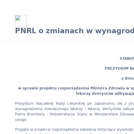
PNRL o zmianach w wynagrodz
STANOW
PREZYDIUM NA
z dnia
w sprawie projektu rozporządzenia
Ministra Zdrowia w s
lekarzy dentystów odbywają
Prezydium Naczelnej Rady Lekarskiej po zapoznaniu się z pr
wynagrodzenia miesięcznego lekarzy i lekarzy dentystów odby
Piotra Brombera - Podsekretarza Stanu w Ministerstwie Zdrowi
uwagi:
Przyjęte w projekcie rozporządzenia założenia dotyczące wysokoś