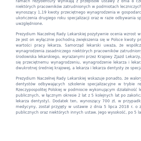
ramach rezydentury wynikają z przepisów ustawy z dnia 8 cze
niektórych pracowników zatrudnionych w podmiotach leczniczych, k
wynoszący 1,19 kwoty przeciętnego wynagrodzenia w gospodarc
ukończenia drugiego roku specjalizacji oraz w razie odbywania sp
uwzględnione.
Prezydium Naczelnej Rady Lekarskiej pozytywnie ocenia wzrost w
że jest on wyłącznie pochodną zwiększenia się w Polsce kwoty 
wartości pracy lekarza. Samorząd lekarski uważa, że współc
wynagrodzenia zasadniczego niektórych pracowników zatrudnionyc
środowiska lekarskiego, wyrażanymi przez Krajowy Zjazd Lekarzy
się przeciętnemu wynagrodzeniu, wynagrodzenie lekarza i lekar
dwukrotnej średniej krajowej, a lekarza i lekarza dentysty ze specj
Prezydium Naczelnej Rady Lekarskiej wskazuje ponadto, że walor
dentystów odbywających szkolenie specjalizacyjne w trybie 
Rzeczypospolitej Polskiej w podmiocie wykonującym działalność 
publicznych, w łącznym okresie 2 lat z 5 kolejnych lat po zakończ
lekarza dentysty). Dodatek ten, wynoszący 700 zł, w przypadk
medycyny, został przyjęty w ustawie z dnia 5 lipca 2018 r. o
publicznych oraz niektórych innych ustaw. Jego wysokość, po 5 l