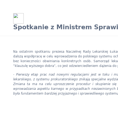
Spotkanie z Ministrem Sprawi
Na ostatnim spotkaniu prezesa Naczelnej Rady Lekarskiej Łu
dalszą współpracę w celu wprowadzenia do polskiego systemu oc
bez konieczności obwiniania konkretnych osób. Samorząd leka
"klauzulę wyższego dobra", co jest odzwierciedleniem dążenia do
- Pierwszy etap prac nad nowymi regulacjami jest w toku i m
lekarskiego, z systemu prokuratorskiego znikają specjalne wyd
Zmiana ta ma na celu uproszczenie procedur i skupienie si
wprowadzania aspektu karnego w przypadkach niezawinionych b
była fundamentem bardziej przyjaznego i sprawiedliwego systemu