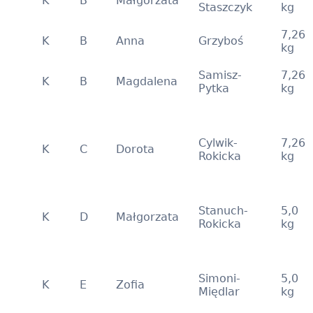
K
B
Małgorzata
Staszczyk
kg
7,26
K
B
Anna
Grzyboś
kg
Samisz-
7,26
K
B
Magdalena
Pytka
kg
Cylwik-
7,26
K
C
Dorota
Rokicka
kg
Stanuch-
5,0
K
D
Małgorzata
Rokicka
kg
Simoni-
5,0
K
E
Zofia
Międlar
kg