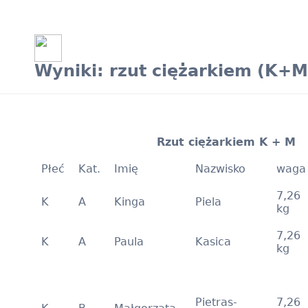
Wyniki: rzut ciężarkiem (K+M
Rzut ciężarkiem K + M
Płeć
Kat.
Imię
Nazwisko
waga
7,26
K
A
Kinga
Piela
kg
7,26
K
A
Paula
Kasica
kg
Pietras-
7,26