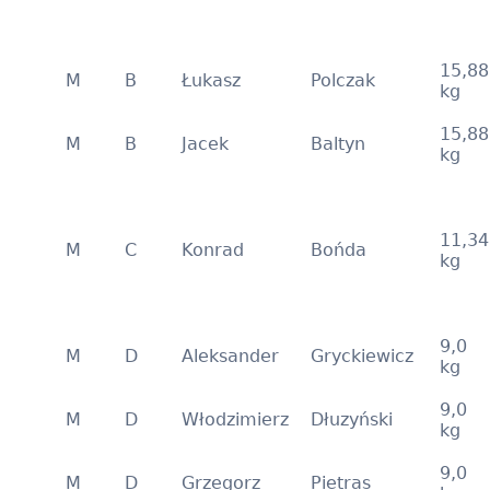
15,88
M
B
Łukasz
Polczak
kg
15,88
M
B
Jacek
Baltyn
kg
11,34
M
C
Konrad
Bońda
kg
9,0
M
D
Aleksander
Gryckiewicz
kg
9,0
M
D
Włodzimierz
Dłuzyński
kg
9,0
M
D
Grzegorz
Pietras