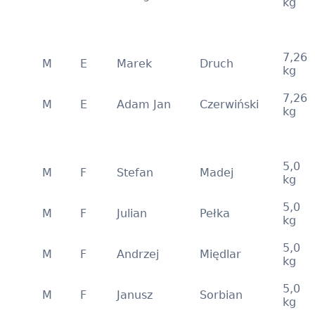
kg
7,26
M
E
Marek
Druch
kg
7,26
M
E
Adam Jan
Czerwiński
kg
5,0
M
F
Stefan
Madej
kg
5,0
M
F
Julian
Pełka
kg
5,0
M
F
Andrzej
Międlar
kg
5,0
M
F
Janusz
Sorbian
kg