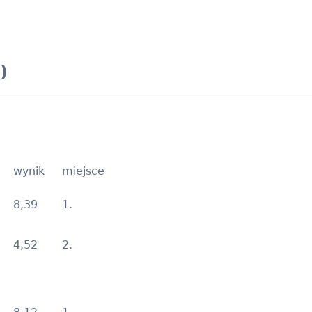
)
wynik
miejsce
8,39
1.
4,52
2.