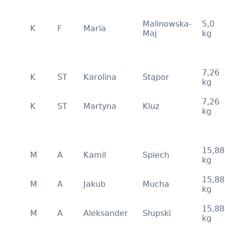
Malinowska-
5,0
K
F
Maria
Maj
kg
7,26
K
ST
Karolina
Stąpor
kg
7,26
K
ST
Martyna
Kluz
kg
15,88
M
A
Kamil
Spiech
kg
15,88
M
A
Jakub
Mucha
kg
15,88
M
A
Aleksander
Słupski
kg