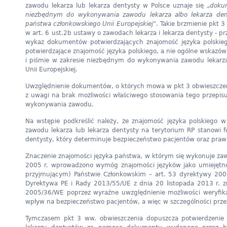
zawodu lekarza lub lekarza dentysty w Polsce uznaje się „
dokum
niezbędnym do wykonywania zawodu lekarza albo lekarza denty
państwa członkowskiego Unii Europejskiej
”. Takie brzmienie pkt 
w art. 6 ust.2b ustawy o zawodach lekarza i lekarza dentysty - p
wykaz dokumentów potwierdzających znajomość języka polskie
potwierdzające znajomość języka polskiego, a nie ogólne wskazó
i piśmie w zakresie niezbędnym do wykonywania zawodu lekarza
Unii Europejskiej.
Uwzględnienie dokumentów, o których mowa w pkt 3 obwieszczeni
z uwagi na brak możliwości właściwego stosowania tego przepis
wykonywania zawodu.
Na wstępie podkreślić należy, że znajomość języka polskiego 
zawodu lekarza lub lekarza dentysty na terytorium RP stanowi
dentysty, który determinuje bezpieczeństwo pacjentów oraz praw
Znaczenie znajomości języka państwa, w którym się wykonuje zawó
2005 r. wprowadzono wymóg znajomości języków jako umiejętn
przyjmującym) Państwie Członkowskim – art. 53 dyrektywy 200
Dyrektywa PE i Rady 2013/55/UE z dnia 20 listopada 2013 r. z
2005/36/WE poprzez wyraźne uwzględnienie możliwości weryfik
wpływ na bezpieczeństwo pacjentów, a więc w szczególności przez 
Tymczasem pkt 3 ww. obwieszczenia dopuszcza potwierdzenie s