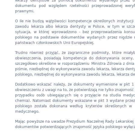
lekarzy dentystów za pomocą dokumentu wydanego przez bliże
dokumentu pod względem rzetelności przeprowadzonej weryfi
prawnymi.
O ile nie budzą wątpliwości kompetencje określonych instytucj
zawodu lekarza albo lekarza dentysty w Polsce, w tym w szcze
sytuacja, w której wprowadzono - bez przeprowadzenia konsul
polskiego na podstawie dokumentów wydanych przez nigdzie n
państwach członkowskich Unii Europejskiej.
Trudno również przyjąć, że zagraniczne podmioty, które miał
obwieszczenia, posiadają kompetencje do dokonywania oceny,
szczegółowo określone w rozporządzeniu Ministra Zdrowia z dni
piśmie, niezbędnej do wykonywania zawodu lekarza, lekarza dentys
polskiego, niezbędnej do wykonywania zawodu lekarza, lekarza de
Dodatkowo wskazać należy, że dokumenty wymienione w pkt 1 i 2
obwieszczeniu z uwagi na to, że potwierdzają nie tylko znajomość
przypadku osób ubiegających się o przyjęcie na studia medycz
chemia). Natomiast dokumenty wskazane w pkt 3 wydane przez z
polskiego została dokonana według kryteriów określonych w
medycznego.
Mając powyższe na uwadze Prezydium Naczelnej Rady Lekarskiej a
dokumentów potwierdzających znajomość języka polskiego wyłąc