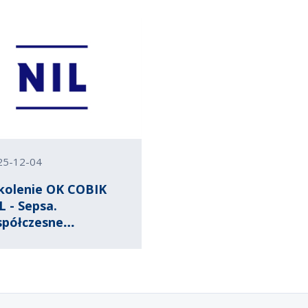
agnostyczne 2)
specjalisty
DP - objawy, maski i
udności
agnostyczne
25-12-04
kolenie OK COBIK
L - Sepsa.
półczesne
grożenie
idemiologiczne cz.