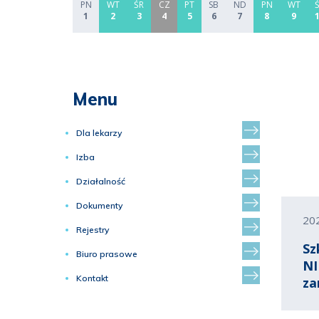
PN
WT
ŚR
CZ
PT
SB
ND
PN
WT
1
2
3
4
5
6
7
8
9
Menu
Dla lekarzy
Izba
Działalność
Dokumenty
20
Rejestry
Sz
Biuro prasowe
NI
Kontakt
za
ob
tr