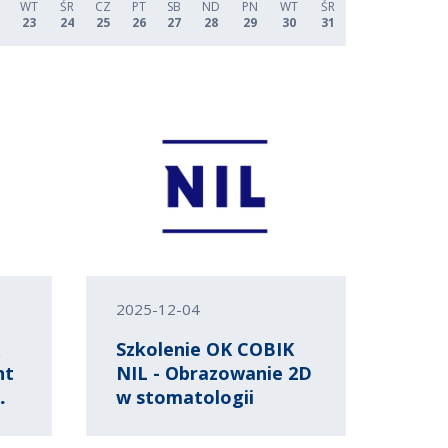
WT
ŚR
CZ
PT
SB
ND
PN
WT
ŚR
23
24
25
26
27
28
29
30
31
2025-12-04
K
Szkolenie OK COBIK
nt
NIL - Obrazowanie 2D
mu
w stomatologii
o