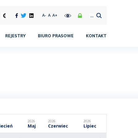
A-
A
A+
REJESTRY
BIURO PRASOWE
KONTAKT
6
2026
2026
2026
iecień
Maj
Czerwiec
Lipiec