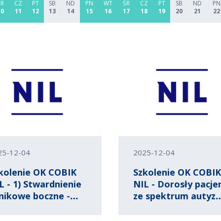
ŚR
CZ
PT
SB
ND
PN
WT
ŚR
CZ
PT
SB
ND
PN
10
11
12
13
14
15
16
17
18
19
20
21
22
25-12-04
2025-12-04
kolenie OK COBIK
Szkolenie OK COBI
L - 1) Stwardnienie
NIL - Dorosły pacje
nikowe boczne -
ze spektrum autyz
jawy, maski i
w gabinecie lekarza
udności
rodzinnego i inneg