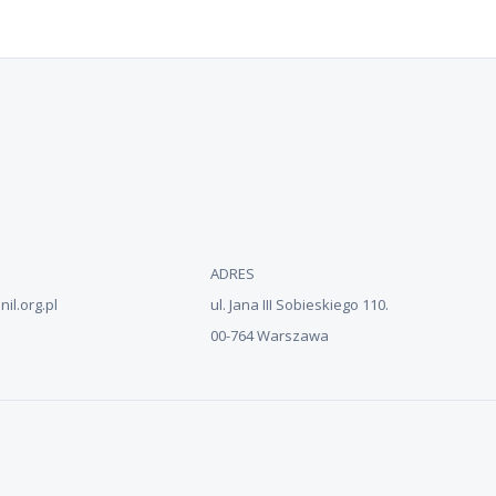
bre imię?
ADRES
il.org.pl
ul. Jana III Sobieskiego 110.
00-764 Warszawa