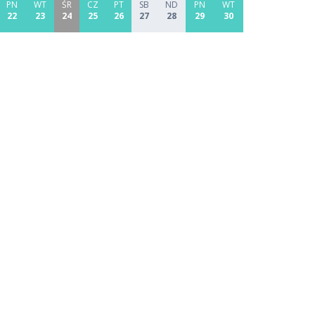
PN
WT
ŚR
CZ
PT
SB
ND
PN
WT
22
23
24
25
26
27
28
29
30