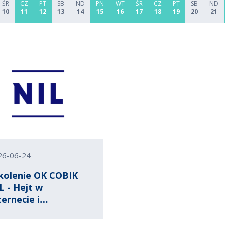
ŚR
CZ
PT
SB
ND
PN
WT
ŚR
CZ
PT
SB
ND
10
11
12
13
14
15
16
17
18
19
20
21
26-06-24
kolenie OK COBIK
L - Hejt w
ternecie i
gatywne opinie –
k walczyć o swoje