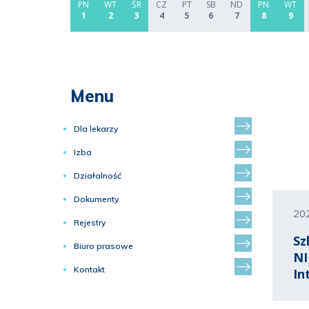
PN
WT
ŚR
CZ
PT
SB
ND
PN
WT
1
2
3
4
5
6
7
8
9
Menu
Dla lekarzy
Izba
Działalność
Dokumenty
20
Rejestry
Sz
Biuro prasowe
NI
Kontakt
In
ne
ja