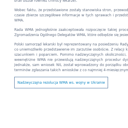
brali udział również chińscy lekarze).
Wobec faktu, że przedstawione zostały stanowiska stron, przew
czasie zbierze szczegółowe informacje w tych sprawach i przed
WMA.
Rada WMA jednogłośnie zaakceptowała rozpoczęcie takiej proce
Zgromadzenia Ogólnego Delegatów WMA, które odbędzie się jesien
Polski samorząd lekarski był reprezentowany na posiedzeniu Rady 
co uniemożliwiło przedstawienie im zarzutów osobiście. Z relacji
szacunkiem i poparciem. Pomimo nadzwyczajnych okoliczności, 
wewnętrzne WMA nie przewidują nadzwyczajnych procedur dysc
Jednakże, sam wniosek NIL został wprowadzony do porządku 
terminów zgłaszania takich wniosków z co najmniej 4-miesięczn
Nadzwyczajna rezolucja WMA ws. wojny w Ukrainie