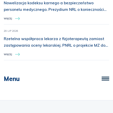
Nowelizacja kodeksu karnego a bezpieczeństwo
personelu medycznego. Prezydium NRL o konieczności
rozszerzenia ochrony prawnej
WIĘCEJ
29 LIP 2026
Rzetelna współpraca lekarza z fizjoterapeutą zamiast
zastępowania oceny lekarskiej. PNRL o projekcie MZ dot.
świadczeń z zakresu rehabilitacji medycznej
WIĘCEJ
Menu