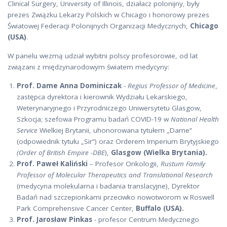
Clinical Surgery, University of Illinois, działacz polonijny, były
prezes Związku Lekarzy Polskich w Chicago i honorowy prezes
Światowej Federacji Polonijnych Organizacji Medycznych,
Chicago
(USA)
.
W panelu wezmą udział wybitni polscy profesorowie, od lat
związani z międzynarodowym światem medycyny:
Prof. Dame Anna Dominiczak
-
Regius Professor of Medicine
,
zastępca dyrektora i kierownik Wydziału Lekarskiego,
Weterynaryjnego i Przyrodniczego Uniwersytetu Glasgow,
Szkocja; szefowa Programu badań COVID-19 w
National Health
Service
Wielkiej Brytanii, uhonorowana tytułem „Dame”
(odpowiednik tytułu „Sir”) oraz Orderem Imperium Brytyjskiego
(Order of British Empire -DBE
),
Glasgow (Wielka Brytania).
Prof. Paweł Kaliński
– Profesor Onkologii,
Rustum Family
Professor of Molecular Therapeutics and Translational Research
(medycyna molekularna i badania translacyjne), Dyrektor
Badań nad szczepionkami przeciwko nowotworom w Roswell
Park Comprehensive Cancer Center,
Buffalo (USA).
Prof. Jarosław Pinkas
- profesor Centrum Medycznego