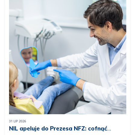
31 LIP 2026
NIL apeluje do Prezesa NFZ: cofnąć
komunikat ws. kiretażu u dzieci do 15.