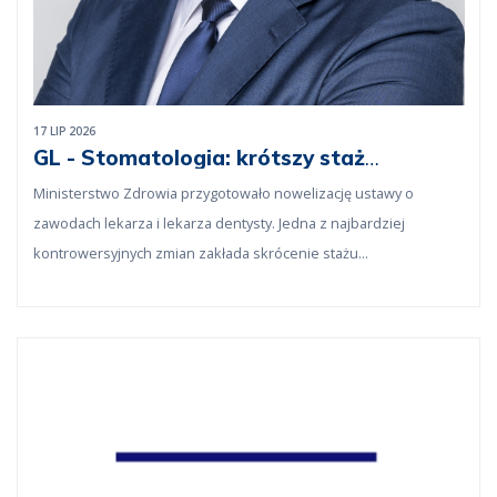
17 LIP 2026
GL - Stomatologia: krótszy staż
podyplomowy to absurd
Ministerstwo Zdrowia przygotowało nowelizację ustawy o
zawodach lekarza i lekarza dentysty. Jedna z najbardziej
kontrowersyjnych zmian zakłada skrócenie stażu
podyplomowego do sześciu miesięcy, a w przyszłości nawet jego
całkowitą likwidację.