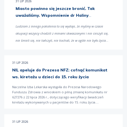
31 LIP 2026
Miasto powinno się jeszcze bronić. Tak
uważaliśmy. Wspomnienie dr Haliny
Jędrzejewskiej, „Sławki” z Batalionu „Miotła”
Ludziom z innego pokolenia to się wydaje, że myśmy w czasie
okupacji wszyscy chodzili z minami skwaszonymi i nie cieszyli się,
nie śmieli się, nie tańczyli, nie kochali, że w ogóle nie było życia
poza konspiracją. A to nie jest prawda, bo przy tym wszystkim to
jeszcze było właśnie i to, że ludzie się cieszyli sobą, opowiadali
sobie jakieś dowcipy, że śpiewali
– wspominała lekarka dr Halina
31 LIP 2026
Jędrzejewska, specjalistka ortopedii, sanitariuszka w Powstaniu
NIL apeluje do Prezesa NFZ: cofnąć komunikat
Warszawskim ps. Sławka w rozmowie z Muzeum Powstania
ws. kiretażu u dzieci do 15. roku życia
Warszawskiego.
Naczelna Izba Lekarska wystąpiła do Prezesa Narodowego
Funduszu Zdrowia z wnioskiem o pilną zmianę komunikatu nr
627276 z 22 lipca 2026 r., dotyczącego weryfikacji świadczeń
kiretażu wykonywanych u pacjentów do 15. roku życia.
31 LIP 2026