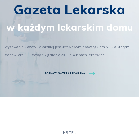
Gazeta Lekarska
w każdym lekarskim domu
Wydawanie Gazety Lekarskiej jest ustawowym obowiązkiem NRL, o którym
stanowi art. 39 ustawy z 2 grudnia 2009 r. o izbach lekarskich.
ZOBACZ GAZETĘ LEKARSKĄ
NR TEL.