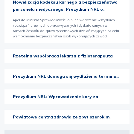
Nowelizacja kodeksu karnego a bezpieczeństwo
personelu medycznego. Prezydium NRL o
konieczności rozszerzenia ochrony prawnej
Apel do Ministra Sprawiedliwości o pilne wdrożenie wszystkich
rozwiązań prawnych opracowywanych i dyskutowanych w
ramach Zespołu do spraw systemowych działań mających na celu
wzmocnienie bezpieczeństwa osób wykonujących zawód
medyczny.
Rzetelna współpraca lekarza z fizjoterapeutą
zamiast zastępowania oceny lekarskiej. PNRL o
projekcie MZ dot. świadczeń z zakresu
Prezydium NRL domaga się wydłużenia terminu
rehabilitacji medycznej
na przeniesienie danych do aplikacji AP KOLCE
Prezydium NRL: Wprowadzenie kary za
nieprzekazanie danych, którymi NFZ już
dysponuje, jest nieuzasadnione
Powiatowe centra zdrowia ze zbyt szerokim
zakresem świadczeń. Prezydium NRL wobec
projektu rozporządzenia MZ