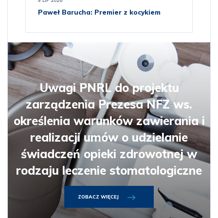
8 LIP 2026
Paweł Barucha: Premier z kocykiem
Uwagi PNRL do projektu
zarządzenia Prezesa NFZ ws.
określenia warunków zawierania i
realizacji umów o udzielanie
świadczeń opieki zdrowotnej w
rodzaju leczenie stomatologiczne
ZOBACZ WIĘCEJ