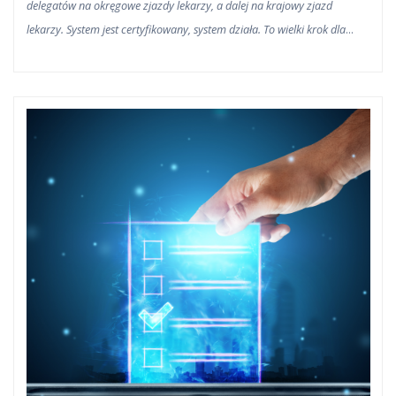
delegatów na okręgowe zjazdy lekarzy, a dalej na krajowy zjazd
lekarzy. System jest certyfikowany, system działa. To wielki krok dla
naszej społeczności dlatego, że teraz każdy może sprawdzić, w którym
jest rejonie, każdy może się przenieść do innego rejonu, każdy może
zagłosować. Nie ma wykluczenia geograficznego, nie ma wykluczenia z
racji wieku –
zaznacza prezes Naczelnej Rady Lekarskiej Łukasz
Jankowski.