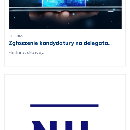
3 LIP 2025
Zgłoszenie kandydatury na delegata
przez lekarza w systemie wyborów
Filmik instruktażowy.
elektronicznych