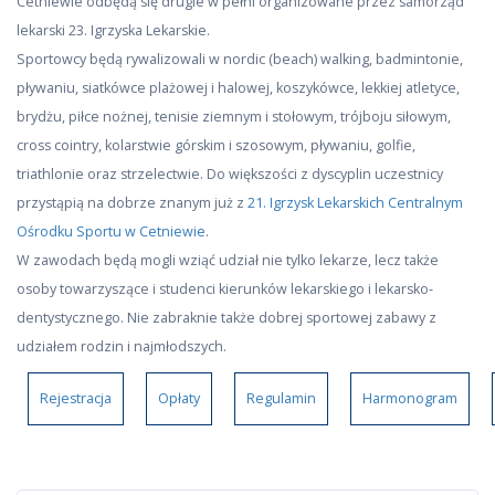
Cetniewie odbędą się drugie w pełni organizowane przez samorząd
lekarski 23. Igrzyska Lekarskie.
Sportowcy będą rywalizowali w nordic (beach) walking, badmintonie,
pływaniu, siatkówce plażowej i halowej, koszykówce, lekkiej atletyce,
brydżu, piłce nożnej, tenisie ziemnym i stołowym, trójboju siłowym,
cross cointry, kolarstwie górskim i szosowym, pływaniu, golfie,
triathlonie oraz strzelectwie. Do większości z dyscyplin uczestnicy
przystąpią na dobrze znanym już z
21. Igrzysk Lekarskich Centralnym
Ośrodku Sportu w Cetniewie
.
W zawodach będą mogli wziąć udział nie tylko lekarze, lecz także
osoby towarzyszące i studenci kierunków lekarskiego i lekarsko-
dentystycznego. Nie zabraknie także dobrej sportowej zabawy z
udziałem rodzin i najmłodszych.
Rejestracja
Opłaty
Regulamin
Harmonogram