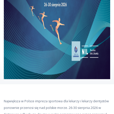
Największa w Polsce impreza sportowa dla lekarzy i lekarzy dentystów
ponownie przenosi się nad polskie morze. 26-30 sierpnia 2026 w