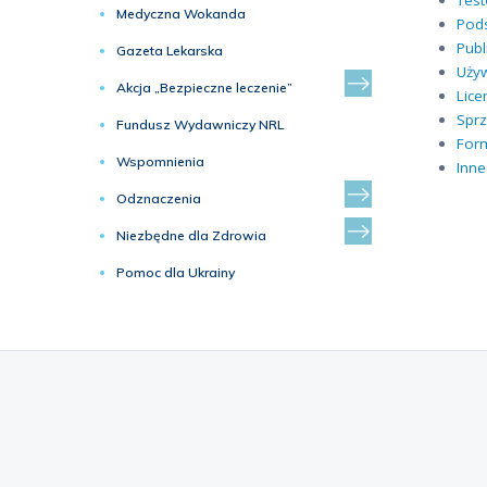
Tes
Medyczna Wokanda
Pods
Publ
Gazeta Lekarska
Używ
Akcja „Bezpieczne leczenie”
Lice
Sprz
Fundusz Wydawniczy NRL
Form
Wspomnienia
Inn
Odznaczenia
Niezbędne dla Zdrowia
Pomoc dla Ukrainy