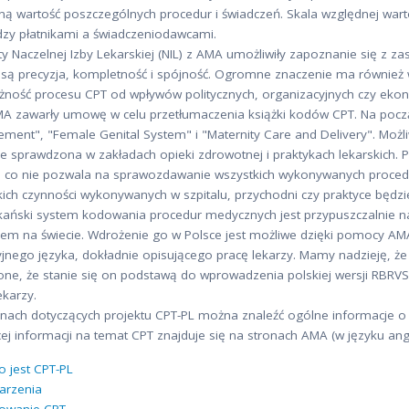
ą wartość poszczególnych procedur i świadczeń. Skala względnej warto
zy płatnikami a świadczeniodawcami.
y Naczelnej Izby Lekarskiej (NIL) z AMA umożliwiły zapoznanie się z za
ty są precyzja, kompletność i spójność. Ogromne znaczenie ma również 
eżność procesu CPT od wpływów politycznych, organizacyjnych czy eko
AMA zawarły umowę w celu przetłumaczenia książki kodów CPT. Na począ
ent", "Female Genital System" i "Maternity Care and Delivery". Możliw
e sprawdzona w zakładach opieki zdrowotnej i praktykach lekarskich. Pi
 co nie pozwala na sprawozdawanie wszystkich wykonywanych procedur
kich czynności wykonywanych w szpitalu, przychodni czy praktyce będzi
ański system kodowania procedur medycznych jest przypuszczalnie n
em na świecie. Wdrożenie go w Polsce jest możliwe dzięki pomocy AM
jnego języka, dokładnie opisującego pracę lekarzy. Mamy nadzieję, że
ne, że stanie się on podstawą do wprowadzenia polskiej wersji RBRVS 
ekarzy.
nach dotyczących projektu CPT-PL można znaleźć ogólne informacje o C
ej informacji na temat CPT znajduje się na stronach AMA (w języku ang
o jest CPT-PL
arzenia