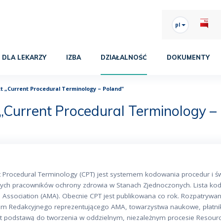
pl
DLA LEKARZY
IZBA
DZIAŁALNOŚĆ
DOKUMENTY
t „Current Procedural Terminology – Poland"
 „Current Procedural Terminology –
t Procedural Terminology (CPT) jest systemem kodowania procedur i ś
ych pracowników ochrony zdrowia w Stanach Zjednoczonych. Lista ko
 Association (AMA). Obecnie CPT jest publikowana co rok. Rozpatrywanie
um Redakcyjnego reprezentującego AMA, towarzystwa naukowe, płatnik
st podstawą do tworzenia w oddzielnym, niezależnym procesie Resource