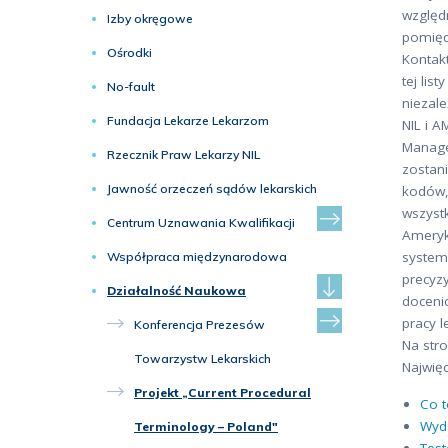
względn
Izby okręgowe
pomięd
Ośrodki
Kontakt
tej lis
No-fault
niezal
Fundacja Lekarze Lekarzom
NIL i 
Managem
Rzecznik Praw Lekarzy NIL
zostani
Jawność orzeczeń sądów lekarskich
kodów,
wszyst
Centrum Uznawania Kwalifikacji
Ameryk
system
Współpraca międzynarodowa
precyzy
Działalność Naukowa
docenio
pracy l
Konferencja Prezesów
Na stro
Towarzystw Lekarskich
Najwięc
Projekt „Current Procedural
Co t
Wyd
Terminology – Poland"