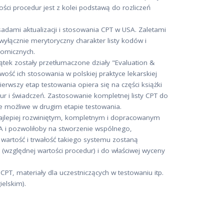
ści procedur jest z kolei podstawą do rozliczeń
sadami aktualizacji i stosowania CPT w USA. Zaletami
wyłącznie merytoryczny charakter listy kodów i
nomicznych.
tek zostały przetłumaczone działy "Evaluation &
ość ich stosowania w polskiej praktyce lekarskiej
erwszy etap testowania opiera się na części książki
 i świadczeń. Zastosowanie kompletnej listy CPT do
e możliwe w drugim etapie testowania.
ajlepiej rozwiniętym, kompletnym i dopracowanym
A i pozwoliłoby na stworzenie wspólnego,
 wartość i trwałość takiego systemu zostaną
(względnej wartości procedur) i do właściwej wyceny
PT, materiały dla uczestniczących w testowaniu itp.
ielskim).