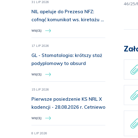
31 LIP 2026
46/25/P
NIL apeluje do Prezesa NFZ:
cofnąć komunikat ws. kiretażu u
dzieci do 15. roku życia
WIĘCEJ
17 LIP 2026
Zał
GL - Stomatologia: krótszy staż
podyplomowy to absurd
WIĘCEJ
15 LIP 2026
Pierwsze posiedzenie KS NRL X
kadencji - 28.08.2026 r. Cetniewo
WIĘCEJ
8 LIP 2026