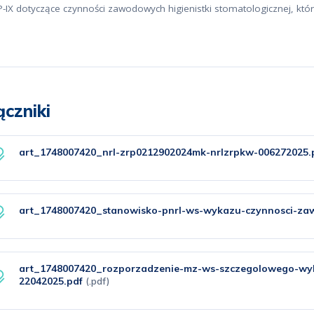
-IX dotyczące czynności zawodowych higienistki stomatologicznej, któ
ączniki
art_1748007420_nrl-zrp0212902024mk-nrlzrpkw-006272025.
art_1748007420_stanowisko-pnrl-ws-wykazu-czynnosci-za
art_1748007420_rozporzadzenie-mz-ws-szczegolowego-wy
22042025.pdf
(.pdf)