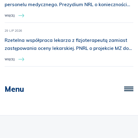
personelu medycznego. Prezydium NRL o konieczności
rozszerzenia ochrony prawnej
WIĘCEJ
29 LIP 2026
Rzetelna współpraca lekarza z fizjoterapeutą zamiast
zastępowania oceny lekarskiej. PNRL o projekcie MZ dot.
świadczeń z zakresu rehabilitacji medycznej
WIĘCEJ
Menu