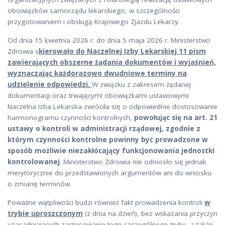
obowiązków samorządu lekarskiego, w szczególności
przygotowaniem i obsługą Krajowego Zjazdu Lekarzy.
Od dnia 15 kwietnia 2026 r. do dnia 5 maja 2026 r. Ministerstwo
Zdrowia s
kierowało do Naczelnej Izby Lekarskiej 11 pism
zawierających obszerne żądania dokumentów i wyjaśnień,
wyznaczając każdorazowo dwudniowe terminy na
udzielenie odpowiedzi.
W związku z zakresem żądanej
dokumentacji oraz trwającymi obowiązkami ustawowymi
Naczelna Izba Lekarska zwróciła się o odpowiednie dostosowanie
harmonogramu czynności kontrolnych,
powołując się na art. 21
ustawy o kontroli w administracji rządowej, zgodnie z
którym czynności kontrolne powinny być prowadzone w
sposób możliwie niezakłócający funkcjonowania jednostki
kontrolowanej
. Ministerstwo Zdrowia nie odniosło się jednak
merytorycznie do przedstawionych argumentów ani do wniosku
o zmianę terminów.
Poważne wątpliwości budzi również fakt prowadzenia kontroli
w
trybie uproszczonym
(z dnia na dzień), bez wskazania przyczyn
uzasadniających zastosowanie tego szczególnego trybu, a także