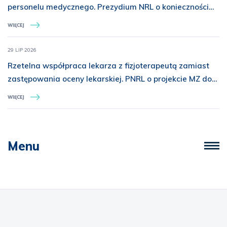
personelu medycznego. Prezydium NRL o konieczności
rozszerzenia ochrony prawnej
WIĘCEJ
29 LIP 2026
Rzetelna współpraca lekarza z fizjoterapeutą zamiast
zastępowania oceny lekarskiej. PNRL o projekcie MZ dot.
świadczeń z zakresu rehabilitacji medycznej
WIĘCEJ
Menu