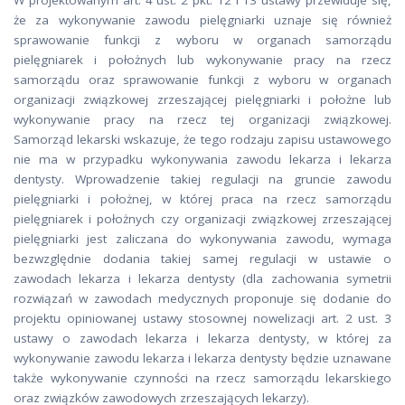
W projektowanym art. 4 ust. 2 pkt. 12 i 13 ustawy przewiduje się,
że za wykonywanie zawodu pielęgniarki uznaje się również
sprawowanie funkcji z wyboru w organach samorządu
pielęgniarek i położnych lub wykonywanie pracy na rzecz
samorządu oraz sprawowanie funkcji z wyboru w organach
organizacji związkowej zrzeszającej pielęgniarki i położne lub
wykonywanie pracy na rzecz tej organizacji związkowej.
Samorząd lekarski wskazuje, że tego rodzaju zapisu ustawowego
nie ma w przypadku wykonywania zawodu lekarza i lekarza
dentysty. Wprowadzenie takiej regulacji na gruncie zawodu
pielęgniarki i położnej, w której praca na rzecz samorządu
pielęgniarek i położnych czy organizacji związkowej zrzeszającej
pielęgniarki jest zaliczana do wykonywania zawodu, wymaga
bezwzględnie dodania takiej samej regulacji w ustawie o
zawodach lekarza i lekarza dentysty (dla zachowania symetrii
rozwiązań w zawodach medycznych proponuje się dodanie do
projektu opiniowanej ustawy stosownej nowelizacji art. 2 ust. 3
ustawy o zawodach lekarza i lekarza dentysty, w której za
wykonywanie zawodu lekarza i lekarza dentysty będzie uznawane
także wykonywanie czynności na rzecz samorządu lekarskiego
oraz związków zawodowych zrzeszających lekarzy).