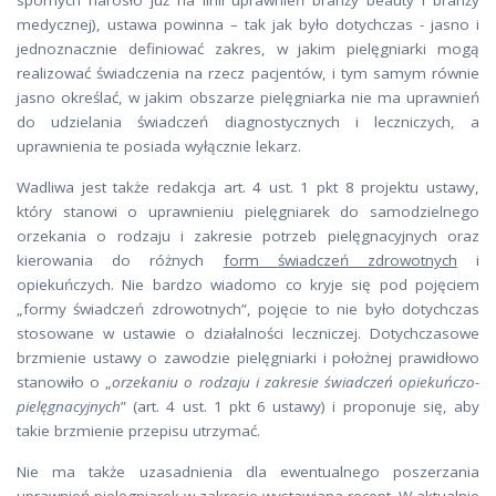
spornych narosło już na linii uprawnień branży beauty i branży
medycznej), ustawa powinna – tak jak było dotychczas - jasno i
jednoznacznie definiować zakres, w jakim pielęgniarki mogą
realizować świadczenia na rzecz pacjentów, i tym samym równie
jasno określać, w jakim obszarze pielęgniarka nie ma uprawnień
do udzielania świadczeń diagnostycznych i leczniczych, a
uprawnienia te posiada wyłącznie lekarz.
Wadliwa jest także redakcja art. 4 ust. 1 pkt 8 projektu ustawy,
który stanowi o uprawnieniu pielęgniarek do samodzielnego
orzekania o rodzaju i zakresie potrzeb pielęgnacyjnych oraz
kierowania do różnych
form świadczeń zdrowotnych
i
opiekuńczych. Nie bardzo wiadomo co kryje się pod pojęciem
„formy świadczeń zdrowotnych”, pojęcie to nie było dotychczas
stosowane w ustawie o działalności leczniczej. Dotychczasowe
brzmienie ustawy o zawodzie pielęgniarki i położnej prawidłowo
stanowiło o „
orzekaniu o rodzaju i zakresie świadczeń opiekuńczo-
pielęgnacyjnych
” (art. 4 ust. 1 pkt 6 ustawy) i proponuje się, aby
takie brzmienie przepisu utrzymać.
Nie ma także uzasadnienia dla ewentualnego poszerzania