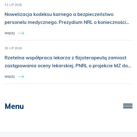
31 LIP 2026
Nowelizacja kodeksu karnego a bezpieczeństwo
personelu medycznego. Prezydium NRL o konieczności
rozszerzenia ochrony prawnej
WIĘCEJ
29 LIP 2026
Rzetelna współpraca lekarza z fizjoterapeutą zamiast
zastępowania oceny lekarskiej. PNRL o projekcie MZ dot.
świadczeń z zakresu rehabilitacji medycznej
WIĘCEJ
Menu