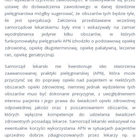
ustawę do doświadczenia zawodowego w danej dziedzinie
pielęgniarstwa mógłby sugerować, że obszarów tych będzie tyle,
ile jest specjalizacji. Założenia przedstawiane wcześniej
samorządowi lekarskiemu były inne i wskazywały na zamiar
wyodrębnienia jedynie kilku obszarów, w których
funkcjonowałyby pielęgniarki APN (chodziło o podstawową opiekę
zdrowotną, opiekę długoterminową, opiekę paliatywną, leczenie
ran, opiekę geriatryczną).
Samorząd lekarski nie kwestionuje idei stworzenia
zaawansowanej praktyki pielęgniarskiej (APN), która może
przyczynić się do poprawy opieki nad pacjentem w niektórych
obszarach opieki zdrowotnej, niemniej jednak wydzielenie tych
obszarów musi być dokonane precyzyjnie, z uwzględnieniem
interesu pacjenta i jego prawa do świadczeń opieki zdrowotnej
odpowiedniej jakości oraz z poszanowaniem obszarów, w
których wyłączne kompetencje do udzielania świadczeń
zdrowotnych posiadają lekarze. Samorząd lekarski wskazywał na
ewentualne korzyści wykorzystania APN w sytuacjach pacjentów
uprzednio dobrze zdiagnozowanych przez lekarzy np. u