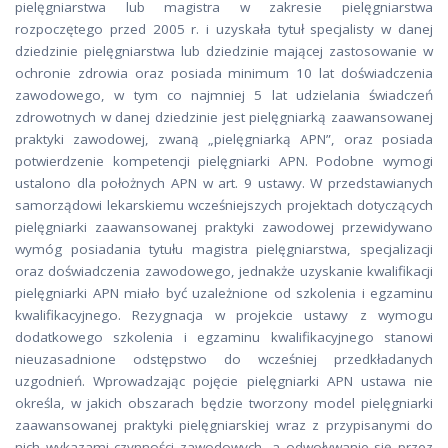
pielęgniarstwa lub magistra w zakresie pielęgniarstwa
rozpoczętego przed 2005 r. i uzyskała tytuł specjalisty w danej
dziedzinie pielęgniarstwa lub dziedzinie mającej zastosowanie w
ochronie zdrowia oraz posiada minimum 10 lat doświadczenia
zawodowego, w tym co najmniej 5 lat udzielania świadczeń
zdrowotnych w danej dziedzinie jest pielęgniarką zaawansowanej
praktyki zawodowej, zwaną „pielęgniarką APN”, oraz posiada
potwierdzenie kompetencji pielęgniarki APN. Podobne wymogi
ustalono dla położnych APN w art. 9 ustawy. W przedstawianych
samorządowi lekarskiemu wcześniejszych projektach dotyczących
pielęgniarki zaawansowanej praktyki zawodowej przewidywano
wymóg posiadania tytułu magistra pielęgniarstwa, specjalizacji
oraz doświadczenia zawodowego, jednakże uzyskanie kwalifikacji
pielęgniarki APN miało być uzależnione od szkolenia i egzaminu
kwalifikacyjnego. Rezygnacja w projekcie ustawy z wymogu
dodatkowego szkolenia i egzaminu kwalifikacyjnego stanowi
nieuzasadnione odstępstwo do wcześniej przedkładanych
uzgodnień. Wprowadzając pojęcie pielęgniarki APN ustawa nie
określa, w jakich obszarach będzie tworzony model pielęgniarki
zaawansowanej praktyki pielęgniarskiej wraz z przypisanymi do
nich wykazami czynności zawodowych, a odwoływanie się przez