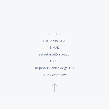
NR TEL.
+48 22 559 13 00
E-MAIL
sekretariat@nil.org.pl
ADRES
ul. Jana III Sobieskiego 110.
00-764 Warszawa