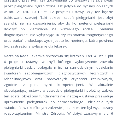
określono przy tym, czy uprawnienie do wystawiania skierowań
przez pielęgniarki ograniczone jest jedynie do sytuacji opisanych
w art. 21 ust. 10 i ust. 12 projektu ustawy, czy też będzie
traktowane szerzej. Taki zakres zadań pielęgniarki jest zbyt
szeroki, nie ma uzasadnienia, aby do kompetencji pielęgniarki
dołożyć np. kierowanie na wszelkiego rodzaju badania
diagnostyczne, nie wyłączając TK czy rezonansu magnetycznego
oraz badań endoskopowych. Jest to kompetencja, która powinna
być zastrzeżona wyłącznie dla lekarzy.
Naczelna Rada Lekarska sprzeciwia się brzmieniu art. 4 ust. 1 pkt
6 projektu ustawy, w myśl którego wykonywanie zawodu
pielęgniarki będzie polegało m.in. na samodzielnym udzielaniu
świadczeń zapobiegawczych, diagnostycznych, leczniczych i
rehabilitacyjnych oraz medycznych czynności ratunkowych,
zgodnie z posiadanymi kompetencjami. W aktualnie
obowiązującej ustawie o zawodzie pielęgniarki i położnej zakres
ten został określony fundamentalnie inaczej – ustawa przewiduje
uprawnienie pielęgniarek do samodzielnego udzielania tych
świadczeń „w określonym zakresie”, a zakres ten był wyznaczany
rozporządzeniem Ministra Zdrowia. W dotychczasowym art. 6