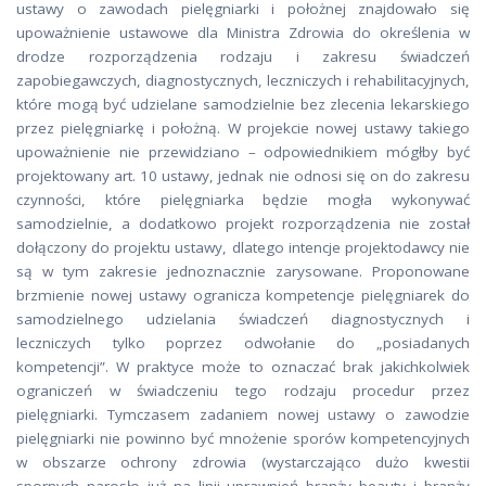
ustawy o zawodach pielęgniarki i położnej znajdowało się
upoważnienie ustawowe dla Ministra Zdrowia do określenia w
drodze rozporządzenia rodzaju i zakresu świadczeń
zapobiegawczych, diagnostycznych, leczniczych i rehabilitacyjnych,
które mogą być udzielane samodzielnie bez zlecenia lekarskiego
przez pielęgniarkę i położną. W projekcie nowej ustawy takiego
upoważnienie nie przewidziano – odpowiednikiem mógłby być
projektowany art. 10 ustawy, jednak nie odnosi się on do zakresu
czynności, które pielęgniarka będzie mogła wykonywać
samodzielnie, a dodatkowo projekt rozporządzenia nie został
dołączony do projektu ustawy, dlatego intencje projektodawcy nie
są w tym zakresie jednoznacznie zarysowane. Proponowane
brzmienie nowej ustawy ogranicza kompetencje pielęgniarek do
samodzielnego udzielania świadczeń diagnostycznych i
leczniczych tylko poprzez odwołanie do „posiadanych
kompetencji”. W praktyce może to oznaczać brak jakichkolwiek
ograniczeń w świadczeniu tego rodzaju procedur przez
pielęgniarki. Tymczasem zadaniem nowej ustawy o zawodzie
pielęgniarki nie powinno być mnożenie sporów kompetencyjnych
w obszarze ochrony zdrowia (wystarczająco dużo kwestii