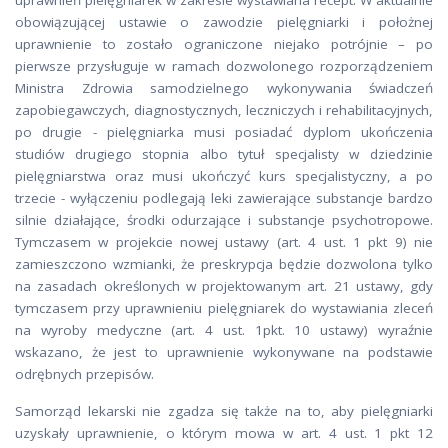
uprawnień pielęgniarek w zakresie wystawiana recept. W aktualnie
obowiązującej ustawie o zawodzie pielęgniarki i położnej
uprawnienie to zostało ograniczone niejako potrójnie – po
pierwsze przysługuje w ramach dozwolonego rozporządzeniem
Ministra Zdrowia samodzielnego wykonywania świadczeń
zapobiegawczych, diagnostycznych, leczniczych i rehabilitacyjnych,
po drugie - pielęgniarka musi posiadać dyplom ukończenia
studiów drugiego stopnia albo tytuł specjalisty w dziedzinie
pielęgniarstwa oraz musi ukończyć kurs specjalistyczny, a po
trzecie - wyłączeniu podlegają leki zawierające substancje bardzo
silnie działające, środki odurzające i substancje psychotropowe.
Tymczasem w projekcie nowej ustawy (art. 4 ust. 1 pkt 9) nie
zamieszczono wzmianki, że preskrypcja będzie dozwolona tylko
na zasadach określonych w projektowanym art. 21 ustawy, gdy
tymczasem przy uprawnieniu pielęgniarek do wystawiania zleceń
na wyroby medyczne (art. 4 ust. 1pkt. 10 ustawy) wyraźnie
wskazano, że jest to uprawnienie wykonywane na podstawie
odrębnych przepisów.
Samorząd lekarski nie zgadza się także na to, aby pielęgniarki
uzyskały uprawnienie, o którym mowa w art. 4 ust. 1 pkt 12