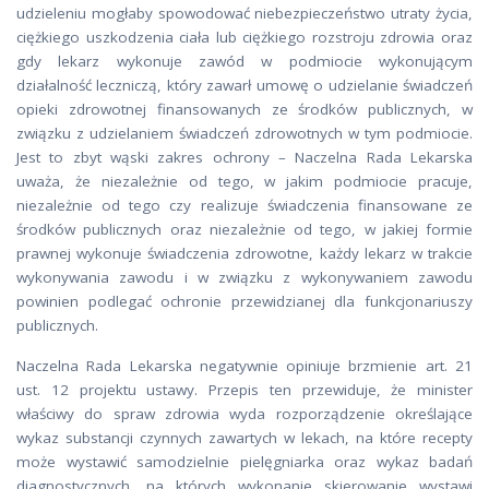
udzieleniu mogłaby spowodować niebezpieczeństwo utraty życia,
ciężkiego uszkodzenia ciała lub ciężkiego rozstroju zdrowia oraz
gdy lekarz wykonuje zawód w podmiocie wykonującym
działalność leczniczą, który zawarł umowę o udzielanie świadczeń
opieki zdrowotnej finansowanych ze środków publicznych, w
związku z udzielaniem świadczeń zdrowotnych w tym podmiocie.
Jest to zbyt wąski zakres ochrony – Naczelna Rada Lekarska
uważa, że niezależnie od tego, w jakim podmiocie pracuje,
niezależnie od tego czy realizuje świadczenia finansowane ze
środków publicznych oraz niezależnie od tego, w jakiej formie
prawnej wykonuje świadczenia zdrowotne, każdy lekarz w trakcie
wykonywania zawodu i w związku z wykonywaniem zawodu
powinien podlegać ochronie przewidzianej dla funkcjonariuszy
publicznych.
Naczelna Rada Lekarska negatywnie opiniuje brzmienie art. 21
ust. 12 projektu ustawy. Przepis ten przewiduje, że minister
właściwy do spraw zdrowia wyda rozporządzenie określające
wykaz substancji czynnych zawartych w lekach, na które recepty
może wystawić samodzielnie pielęgniarka oraz wykaz badań
diagnostycznych, na których wykonanie skierowanie wystawi