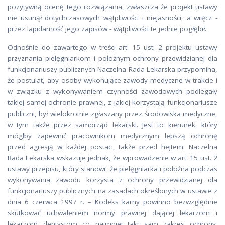
pozytywną ocenę tego rozwiązania, zwłaszcza że projekt ustawy
nie usunął dotychczasowych wątpliwości i niejasności, a wręcz -
przez lapidarność jego zapisów - wątpliwości te jednie pogłębił.
Odnośnie do zawartego w treści art. 15 ust. 2 projektu ustawy
przyznania pielęgniarkom i położnym ochrony przewidzianej dla
funkcjonariuszy publicznych Naczelna Rada Lekarska przypomina,
że postulat, aby osoby wykonujące zawody medyczne w trakcie i
w związku z wykonywaniem czynności zawodowych podlegały
takiej samej ochronie prawnej, z jakiej korzystają funkcjonariusze
publiczni, był wielokrotnie zgłaszany przez środowiska medyczne,
w tym także przez samorząd lekarski. Jest to kierunek, który
mógłby zapewnić pracownikom medycznym lepszą ochronę
przed agresją w każdej postaci, także przed hejtem. Naczelna
Rada Lekarska wskazuje jednak, że wprowadzenie w art. 15 ust. 2
ustawy przepisu, który stanowi, że pielęgniarka i położna podczas
wykonywania zawodu korzysta z ochrony przewidzianej dla
funkcjonariuszy publicznych na zasadach określonych w ustawie z
dnia 6 czerwca 1997 r. – Kodeks karny powinno bezwzględnie
skutkować uchwaleniem normy prawnej dającej lekarzom i
lekarzom dentystom co najmniej taki sam zakres ochrony.