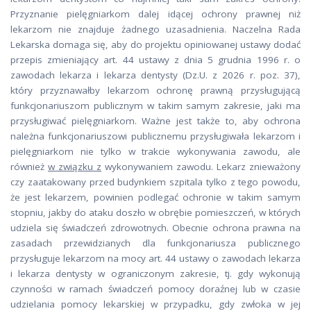
Przyznanie pielęgniarkom dalej idącej ochrony prawnej niż
lekarzom nie znajduje żadnego uzasadnienia. Naczelna Rada
Lekarska domaga się, aby do projektu opiniowanej ustawy dodać
przepis zmieniający art. 44 ustawy z dnia 5 grudnia 1996 r. o
zawodach lekarza i lekarza dentysty (Dz.U. z 2026 r. poz. 37),
który przyznawałby lekarzom ochronę prawną przysługującą
funkcjonariuszom publicznym w takim samym zakresie, jaki ma
przysługiwać pielęgniarkom. Ważne jest także to, aby ochrona
należna funkcjonariuszowi publicznemu przysługiwała lekarzom i
pielęgniarkom nie tylko w trakcie wykonywania zawodu, ale
również
w związku z
wykonywaniem zawodu. Lekarz znieważony
czy zaatakowany przed budynkiem szpitala tylko z tego powodu,
że jest lekarzem, powinien podlegać ochronie w takim samym
stopniu, jakby do ataku doszło w obrębie pomieszczeń, w których
udziela się świadczeń zdrowotnych. Obecnie ochrona prawna na
zasadach przewidzianych dla funkcjonariusza publicznego
przysługuje lekarzom na mocy art. 44 ustawy o zawodach lekarza
i lekarza dentysty w ograniczonym zakresie, tj. gdy wykonują
czynności w ramach świadczeń pomocy doraźnej lub w czasie
udzielania pomocy lekarskiej w przypadku, gdy zwłoka w jej