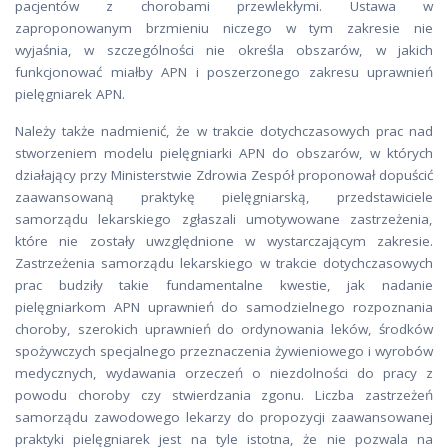
pacjentów z chorobami przewlekłymi. Ustawa w
zaproponowanym brzmieniu niczego w tym zakresie nie
wyjaśnia, w szczególności nie określa obszarów, w jakich
funkcjonować miałby APN i poszerzonego zakresu uprawnień
pielęgniarek APN.
Należy także nadmienić, że w trakcie dotychczasowych prac nad
stworzeniem modelu pielęgniarki APN do obszarów, w których
działający przy Ministerstwie Zdrowia Zespół proponował dopuścić
zaawansowaną praktykę pielęgniarską, przedstawiciele
samorządu lekarskiego zgłaszali umotywowane zastrzeżenia,
które nie zostały uwzględnione w wystarczającym zakresie.
Zastrzeżenia samorządu lekarskiego w trakcie dotychczasowych
prac budziły takie fundamentalne kwestie, jak nadanie
pielęgniarkom APN uprawnień do samodzielnego rozpoznania
choroby, szerokich uprawnień do ordynowania leków, środków
spożywczych specjalnego przeznaczenia żywieniowego i wyrobów
medycznych, wydawania orzeczeń o niezdolności do pracy z
powodu choroby czy stwierdzania zgonu. Liczba zastrzeżeń
samorządu zawodowego lekarzy do propozycji zaawansowanej
praktyki pielęgniarek jest na tyle istotna, że nie pozwala na