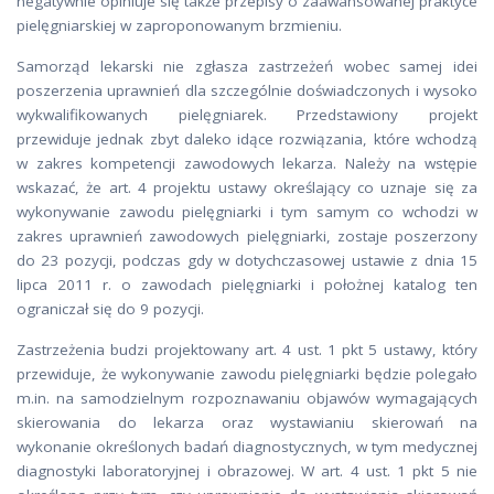
negatywnie opiniuje się także przepisy o zaawansowanej praktyce
pielęgniarskiej w zaproponowanym brzmieniu.
Samorząd lekarski nie zgłasza zastrzeżeń wobec samej idei
poszerzenia uprawnień dla szczególnie doświadczonych i wysoko
wykwalifikowanych pielęgniarek. Przedstawiony projekt
przewiduje jednak zbyt daleko idące rozwiązania, które wchodzą
w zakres kompetencji zawodowych lekarza. Należy na wstępie
wskazać, że art. 4 projektu ustawy określający co uznaje się za
wykonywanie zawodu pielęgniarki i tym samym co wchodzi w
zakres uprawnień zawodowych pielęgniarki, zostaje poszerzony
do 23 pozycji, podczas gdy w dotychczasowej ustawie z dnia 15
lipca 2011 r. o zawodach pielęgniarki i położnej katalog ten
ograniczał się do 9 pozycji.
Zastrzeżenia budzi projektowany art. 4 ust. 1 pkt 5 ustawy, który
przewiduje, że wykonywanie zawodu pielęgniarki będzie polegało
m.in. na samodzielnym rozpoznawaniu objawów wymagających
skierowania do lekarza oraz wystawianiu skierowań na
wykonanie określonych badań diagnostycznych, w tym medycznej
diagnostyki laboratoryjnej i obrazowej. W art. 4 ust. 1 pkt 5 nie