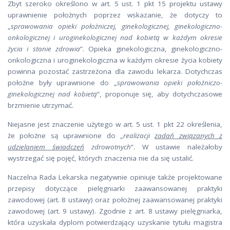
Zbyt szeroko określono w art. 5 ust. 1 pkt 15 projektu ustawy
uprawnienie położnych poprzez wskazanie, że dotyczy to
„
sprawowania opieki położniczej, ginekologicznej, ginekologiczno-
onkologicznej i uroginekologicznej nad kobietą w każdym okresie
życia i stanie zdrowia
”. Opieka ginekologiczna, ginekologiczno-
onkologiczna i uroginekologiczna w każdym okresie życia kobiety
powinna pozostać zastrzeżona dla zawodu lekarza. Dotychczas
położne były uprawnione do „
sprawowania opieki położniczo-
ginekologicznej nad kobietą
”, proponuje się, aby dotychczasowe
brzmienie utrzymać.
Niejasne jest znaczenie użytego w art. 5 ust. 1 pkt 22 określenia,
że położne są uprawnione do „
realizacji
zadań związanych z
udzielaniem świadczeń
zdrowotnych
”. W ustawie należałoby
wystrzegać się pojęć, których znaczenia nie da się ustalić.
Naczelna Rada Lekarska negatywnie opiniuje także projektowane
przepisy dotyczące pielęgniarki zaawansowanej praktyki
zawodowej (art. 8 ustawy) oraz położnej zaawansowanej praktyki
zawodowej (art. 9 ustawy). Zgodnie z art. 8 ustawy pielęgniarka,
która uzyskała dyplom potwierdzający uzyskanie tytułu magistra