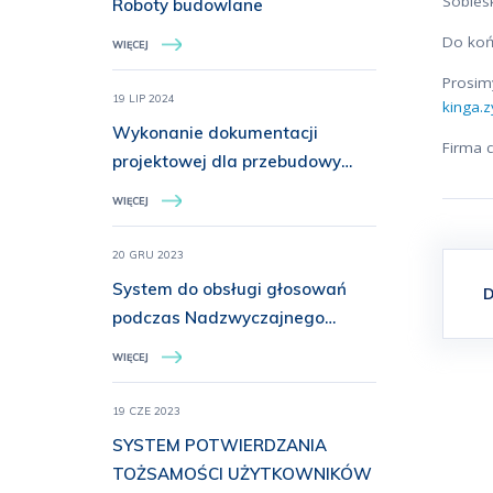
Sobies
Roboty budowlane
Do końc
WIĘCEJ
Prosimy
19 LIP 2024
kinga.z
Wykonanie dokumentacji
Firma 
projektowej dla przebudowy
lokali biurowych i remontu
WIĘCEJ
trzech lokali biurowych
20 GRU 2023
System do obsługi głosowań
D
podczas Nadzwyczajnego
Krajowego Zjazdu Lekarzy
WIĘCEJ
19 CZE 2023
SYSTEM POTWIERDZANIA
TOŻSAMOŚCI UŻYTKOWNIKÓW