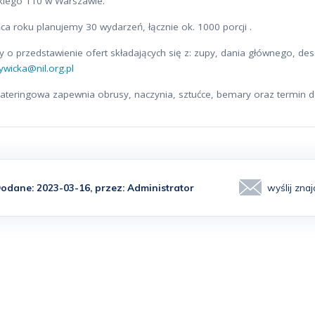
kiego 110 w Warszawie.
a roku planujemy 30 wydarzeń, łącznie ok. 1000 porcji .
 o przedstawienie ofert składających się z: zupy, dania głównego, des
ywicka@nil.org.pl
cateringowa zapewnia obrusy, naczynia, sztućce, bemary oraz termin d
odane: 2023-03-16, przez:
Administrator
wyślij zn