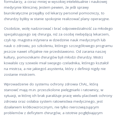
formularzy, a coraz mniej w wysokiej intelektualnie i naukowej
medycynie klinicznej. Jestem pewien, że jeśli sprawy
biurokratyczne przejąłby od lekarzy personel pomocniczy, to
chirurdzy byliby w stanie spokojnie realizować plany operacyjne.
Osobiście, wolę nadzorować i brać odpowiedzialność za młodego
specjalizującego się chirurga, niż za osobę niebędącą lekarzem,
czyli np. magistra inżyniera w dziedzinie nauk medycznych lub
nauk o zdrowiu, po szkoleniu, którego szczegółowego programu
jeszcze nawet oficjalnie nie przedstawiono. Od zarania naszej
kultury, pomocnikami chirurgów byli młodzi chirurdzy. Mistrz
kowalski czy szewski miał swojego czeladnika, którego kształcił
na mistrza, a nie jakiegoś asystenta, który z definicji nigdy nie
zostanie mistrzem.
Wprowadzenie do systemu ochrony zdrowia ChAL, którą
stanowić mają m.in. przeszkolone pielęgniarki i ratownicy, w
sytuacji, w której ich brak paraliżuje pracę wielu placówek ochrony
zdrowia oraz osłabia system ratownictwa medycznego, jest
działaniem krótkowzrocznym, nie tylko nierozwiązującym
problemów z deficytem chirurgów, a istotnie pogłębiającym