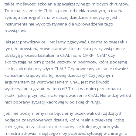
także możliwości szkolenia specjalizacyjnego młodych chirurgów.
To oznacza, że cele ChAL są inne od deklarowanych, a trudna
sytuacja demograficzna w naszej dziedzinie medycyny jest
instrumentalnie wykorzystywana dla wprowadzenia tego
rozwiązania.
Jaki jest prawdziwy cel? Możemy zgadywać. Czy ma to związek z
tym, że powstaną nowe stanowiska i miejsca pracy związane z
obsługą procesu kształcenia ChAL np. w CMKP i CEM? Czy
skorzystają na tym przede wszystkim podmioty, które podejmą
się kształcenia przyszłych ChAL? Czy powołany zostanie również
konsultant krajowy dla tej nowej dziedziny? Czy jedynym
argumentem za wprowadzeniem ChAL jest możliwość
wykorzystania grantu na ten cel? To są w moim przekonaniu
skutki, jakie przynieść może wprowadzenie ChAL. Nie widzę wśród
nich poprawy sytuacji kadrowej w polskiej chirurgii.
Jeśli nie podejmiemy i nie będziemy oczekiwali od rządzących
podjęcia zdecydowanych działań, które realnie zwiększą liczbę
chirurgów, to za kilka lat doczekamy się kolejnego pomysłu
ministra zdrowia, mającego niby poprawić sytuację w chirurgii, a