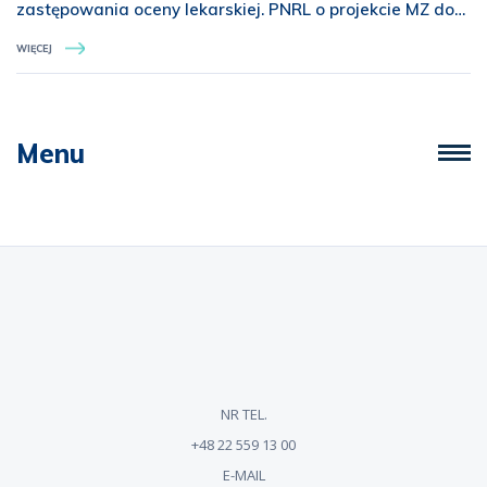
zastępowania oceny lekarskiej. PNRL o projekcie MZ dot.
świadczeń z zakresu rehabilitacji medycznej
WIĘCEJ
Menu
NR TEL.
+48 22 559 13 00
E-MAIL