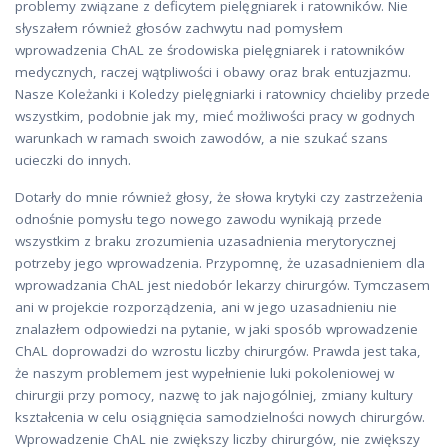
problemy związane z deficytem pielęgniarek i ratowników. Nie
słyszałem również głosów zachwytu nad pomysłem
wprowadzenia ChAL ze środowiska pielęgniarek i ratowników
medycznych, raczej wątpliwości i obawy oraz brak entuzjazmu.
Nasze Koleżanki i Koledzy pielęgniarki i ratownicy chcieliby przede
wszystkim, podobnie jak my, mieć możliwości pracy w godnych
warunkach w ramach swoich zawodów, a nie szukać szans
ucieczki do innych.
Dotarły do mnie również głosy, że słowa krytyki czy zastrzeżenia
odnośnie pomysłu tego nowego zawodu wynikają przede
wszystkim z braku zrozumienia uzasadnienia merytorycznej
potrzeby jego wprowadzenia. Przypomnę, że uzasadnieniem dla
wprowadzania ChAL jest niedobór lekarzy chirurgów. Tymczasem
ani w projekcie rozporządzenia, ani w jego uzasadnieniu nie
znalazłem odpowiedzi na pytanie, w jaki sposób wprowadzenie
ChAL doprowadzi do wzrostu liczby chirurgów. Prawda jest taka,
że naszym problemem jest wypełnienie luki pokoleniowej w
chirurgii przy pomocy, nazwę to jak najogólniej, zmiany kultury
kształcenia w celu osiągnięcia samodzielności nowych chirurgów.
Wprowadzenie ChAL nie zwiększy liczby chirurgów, nie zwiększy