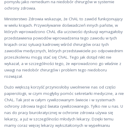
pomysłu jako remedium na niedobór chirurgów w systemie
ochrony zdrowia.
Ministerstwo Zdrowia wskazuje, że ChAL to zawód funkcjonujący
w wielu krajach. Przywoływanie doświadczeń innych państw, w
których wprowadzono ChAL dla uczciwości dyskusji wymagałoby
przedstawienia powodów wprowadzenia tego zawodu w tych
krajach oraz sytuacji kadrowej wśród chirurgów oraz tych
zawodów medycznych, których przedstawiciele po odpowiednim
przeszkoleniu mogą stać się ChAL. Tego jak dotąd nikt nie
wykazał, a w szczególności tego, że wprowadzono go właśnie z
uwagi na niedobór chirurgów i problem tego niedoboru
rozwiązał.
Dużo większą korzyść przyniosłoby uwolnienie nas od części
papierologii, w czym mogłyby pomóc sekretarki medyczne, a nie
ChAL. Tak jest w całym cywilizowanym świecie i w systemach
ochrony zdrowia tegoż świata cywilizowanego. Tylko nie u nas. U
nas do pracy biurokratycznej w ochronie zdrowia używa się
lekarzy, a już w szczególności młodych lekarzy. Dzięki temu
mamy coraz więcej lekarzy wykształconych w wypełnianiu