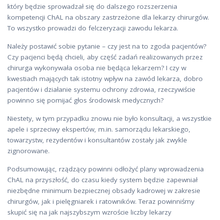
który będzie sprowadzał się do dalszego rozszerzenia
kompetencji ChAL na obszary zastrzeżone dla lekarzy chirurgów.
To wszystko prowadzi do felczeryzacji zawodu lekarza.
Należy postawić sobie pytanie – czy jest na to zgoda pacjentów?
Czy pacjenci będą chcieli, aby część zadań realizowanych przez
chirurga wykonywała osoba nie będąca lekarzem? I czy w
kwestiach mających tak istotny wpływ na zawód lekarza, dobro
pacjentów i działanie systemu ochrony zdrowia, rzeczywiście
powinno się pomijać głos środowisk medycznych?
Niestety, w tym przypadku znowu nie było konsultacji, a wszystkie
apele i sprzeciwy ekspertów, m.in. samorządu lekarskiego,
towarzystw, rezydentów i konsultantów zostały jak zwykle
zignorowane.
Podsumowując, rządzący powinni odłożyć plany wprowadzenia
ChAL na przyszłość, do czasu kiedy system będzie zapewniał
niezbędne minimum bezpiecznej obsady kadrowej w zakresie
chirurgów, jak i pielęgniarek i ratowników. Teraz powinniśmy
skupić się na jak najszybszym wzroście liczby lekarzy