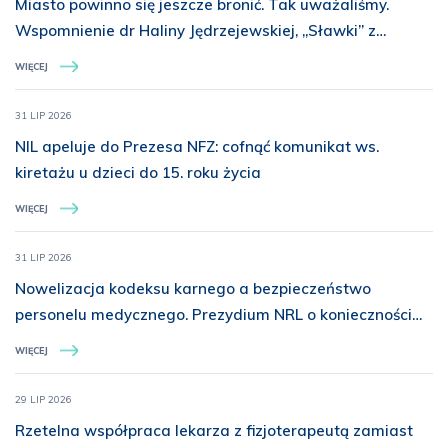
Miasto powinno się jeszcze bronić. Tak uważaliśmy.
Wspomnienie dr Haliny Jędrzejewskiej, „Sławki” z
Batalionu „Miotła”
WIĘCEJ
31 LIP 2026
NIL apeluje do Prezesa NFZ: cofnąć komunikat ws.
kiretażu u dzieci do 15. roku życia
WIĘCEJ
31 LIP 2026
Nowelizacja kodeksu karnego a bezpieczeństwo
personelu medycznego. Prezydium NRL o konieczności
rozszerzenia ochrony prawnej
WIĘCEJ
29 LIP 2026
Rzetelna współpraca lekarza z fizjoterapeutą zamiast