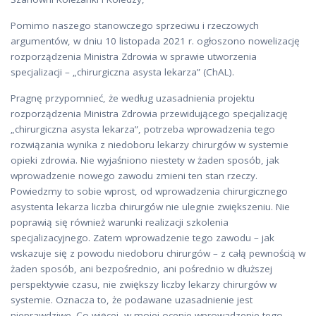
Pomimo naszego stanowczego sprzeciwu i rzeczowych
argumentów, w dniu 10 listopada 2021 r. ogłoszono nowelizację
rozporządzenia Ministra Zdrowia w sprawie utworzenia
specjalizacji – „chirurgiczna asysta lekarza” (ChAL).
Pragnę przypomnieć, że według uzasadnienia projektu
rozporządzenia Ministra Zdrowia przewidującego specjalizację
„chirurgiczna asysta lekarza”, potrzeba wprowadzenia tego
rozwiązania wynika z niedoboru lekarzy chirurgów w systemie
opieki zdrowia. Nie wyjaśniono niestety w żaden sposób, jak
wprowadzenie nowego zawodu zmieni ten stan rzeczy.
Powiedzmy to sobie wprost, od wprowadzenia chirurgicznego
asystenta lekarza liczba chirurgów nie ulegnie zwiększeniu. Nie
poprawią się również warunki realizacji szkolenia
specjalizacyjnego. Zatem wprowadzenie tego zawodu – jak
wskazuje się z powodu niedoboru chirurgów – z całą pewnością w
żaden sposób, ani bezpośrednio, ani pośrednio w dłuższej
perspektywie czasu, nie zwiększy liczby lekarzy chirurgów w
systemie. Oznacza to, że podawane uzasadnienie jest
nieprawdziwe. Co więcej, w mojej ocenie wprowadzenie tego