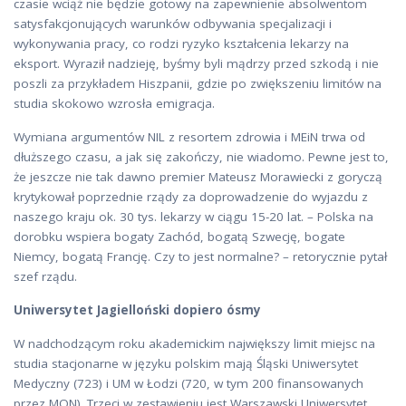
czasie wciąż nie będzie gotowy na zapewnienie absolwentom
satysfakcjonujących warunków odbywania specjalizacji i
wykonywania pracy, co rodzi ryzyko kształcenia lekarzy na
eksport. Wyraził nadzieję, byśmy byli mądrzy przed szkodą i nie
poszli za przykładem Hiszpanii, gdzie po zwiększeniu limitów na
studia skokowo wzrosła emigracja.
Wymiana argumentów NIL z resortem zdrowia i MEiN trwa od
dłuższego czasu, a jak się zakończy, nie wiadomo. Pewne jest to,
że jeszcze nie tak dawno premier Mateusz Morawiecki z goryczą
krytykował poprzednie rządy za doprowadzenie do wyjazdu z
naszego kraju ok. 30 tys. lekarzy w ciągu 15-20 lat. – Polska na
dorobku wspiera bogaty Zachód, bogatą Szwecję, bogate
Niemcy, bogatą Francję. Czy to jest normalne? – retorycznie pytał
szef rządu.
Uniwersytet Jagielloński dopiero ósmy
W nadchodzącym roku akademickim największy limit miejsc na
studia stacjonarne w języku polskim mają Śląski Uniwersytet
Medyczny (723) i UM w Łodzi (720, w tym 200 finansowanych
przez MON). Trzeci w zestawieniu jest Warszawski Uniwersytet