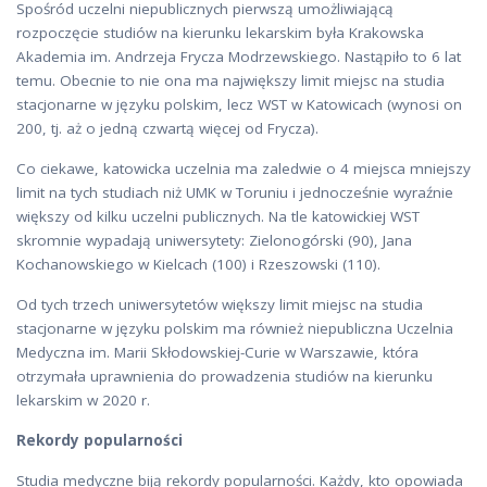
Spośród uczelni niepublicznych pierwszą umożliwiającą
rozpoczęcie studiów na kierunku lekarskim była Krakowska
Akademia im. Andrzeja Frycza Modrzewskiego. Nastąpiło to 6 lat
temu. Obecnie to nie ona ma największy limit miejsc na studia
stacjonarne w języku polskim, lecz WST w Katowicach (wynosi on
200, tj. aż o jedną czwartą więcej od Frycza).
Co ciekawe, katowicka uczelnia ma zaledwie o 4 miejsca mniejszy
limit na tych studiach niż UMK w Toruniu i jednocześnie wyraźnie
większy od kilku uczelni publicznych. Na tle katowickiej WST
skromnie wypadają uniwersytety: Zielonogórski (90), Jana
Kochanowskiego w Kielcach (100) i Rzeszowski (110).
Od tych trzech uniwersytetów większy limit miejsc na studia
stacjonarne w języku polskim ma również niepubliczna Uczelnia
Medyczna im. Marii Skłodowskiej-Curie w Warszawie, która
otrzymała uprawnienia do prowadzenia studiów na kierunku
lekarskim w 2020 r.
Rekordy popularności
Studia medyczne biją rekordy popularności. Każdy, kto opowiada