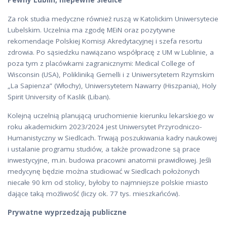
Pewny Lublin, niepewne Siedlce
Za rok studia medyczne również ruszą w Katolickim Uniwersytecie
Lubelskim. Uczelnia ma zgodę MEiN oraz pozytywne
rekomendacje Polskiej Komisji Akredytacyjnej i szefa resortu
zdrowia. Po sąsiedzku nawiązano współpracę z UM w Lublinie, a
poza tym z placówkami zagranicznymi: Medical College of
Wisconsin (USA), Polikliniką Gemelli i z Uniwersytetem Rzymskim
„La Sapienza” (Włochy), Uniwersytetem Nawarry (Hiszpania), Holy
Spirit University of Kaslik (Liban).
Kolejną uczelnią planującą uruchomienie kierunku lekarskiego w
roku akademickim 2023/2024 jest Uniwersytet Przyrodniczo-
Humanistyczny w Siedlcach. Trwają poszukiwania kadry naukowej
i ustalanie programu studiów, a także prowadzone są prace
inwestycyjne, m.in. budowa pracowni anatomii prawidłowej. Jeśli
medycynę będzie można studiować w Siedlcach położonych
niecałe 90 km od stolicy, byłoby to najmniejsze polskie miasto
dające taką możliwość (liczy ok. 77 tys. mieszkańców).
Prywatne wyprzedzają publiczne