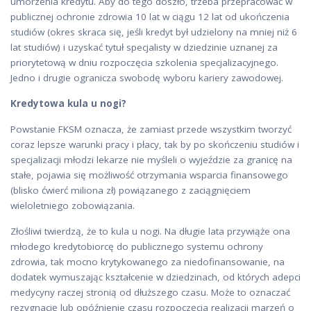
umorzenia kredytu. Aby do tego doszło, trzeba przepracować w
publicznej ochronie zdrowia 10 lat w ciągu 12 lat od ukończenia
studiów (okres skraca się, jeśli kredyt był udzielony na mniej niż 6
lat studiów) i uzyskać tytuł specjalisty w dziedzinie uznanej za
priorytetową w dniu rozpoczęcia szkolenia specjalizacyjnego.
Jedno i drugie ogranicza swobodę wyboru kariery zawodowej.
Kredytowa kula u nogi?
Powstanie FKSM oznacza, że zamiast przede wszystkim tworzyć
coraz lepsze warunki pracy i płacy, tak by po skończeniu studiów i
specjalizacji młodzi lekarze nie myśleli o wyjeździe za granicę na
stałe, pojawia się możliwość otrzymania wsparcia finansowego
(blisko ćwierć miliona zł) powiązanego z zaciągnięciem
wieloletniego zobowiązania.
Złośliwi twierdzą, że to kula u nogi. Na długie lata przywiąże ona
młodego kredytobiorcę do publicznego systemu ochrony
zdrowia, tak mocno krytykowanego za niedofinansowanie, na
dodatek wymuszając kształcenie w dziedzinach, od których adepci
medycyny raczej stronią od dłuższego czasu. Może to oznaczać
rezygnację lub opóźnienie czasu rozpoczęcia realizacji marzeń o