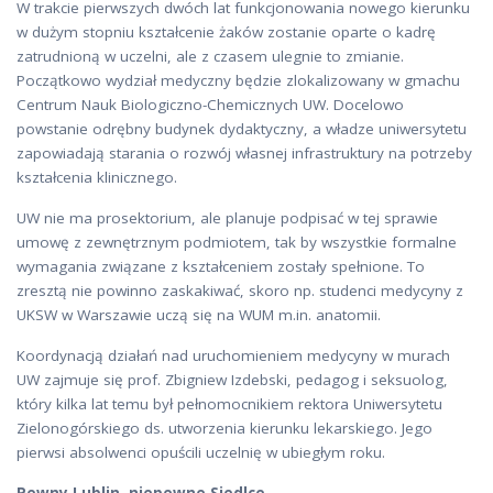
W trakcie pierwszych dwóch lat funkcjonowania nowego kierunku
w dużym stopniu kształcenie żaków zostanie oparte o kadrę
zatrudnioną w uczelni, ale z czasem ulegnie to zmianie.
Początkowo wydział medyczny będzie zlokalizowany w gmachu
Centrum Nauk Biologiczno-Chemicznych UW. Docelowo
powstanie odrębny budynek dydaktyczny, a władze uniwersytetu
zapowiadają starania o rozwój własnej infrastruktury na potrzeby
kształcenia klinicznego.
UW nie ma prosektorium, ale planuje podpisać w tej sprawie
umowę z zewnętrznym podmiotem, tak by wszystkie formalne
wymagania związane z kształceniem zostały spełnione. To
zresztą nie powinno zaskakiwać, skoro np. studenci medycyny z
UKSW w Warszawie uczą się na WUM m.in. anatomii.
Koordynacją działań nad uruchomieniem medycyny w murach
UW zajmuje się prof. Zbigniew Izdebski, pedagog i seksuolog,
który kilka lat temu był pełnomocnikiem rektora Uniwersytetu
Zielonogórskiego ds. utworzenia kierunku lekarskiego. Jego
pierwsi absolwenci opuścili uczelnię w ubiegłym roku.