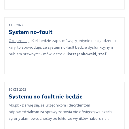
1 LIP 2022
System no-fault
Oko.press:
„Jeżeli będzie zapis mówiący jedynie o złagodzeniu
kary, to spowoduje, że system no-fault będzie dysfunkcyjnym
bublem prawnym” – mówi ostro
Łukasz Jankowski, szef
Naczelnej Izby Lekarskiej
. „Bo – jak podkreśla – nie ma szans
na to, żeby lekarze sami na siebie donosili, wiedząc, że ryzykują
procesem karnym i wejściem prokuratora”.
30 CZE 2022
Systemu no fault nie będzie
Mp.pl:
- Dziwię się, że urzędnikom i decydentom
odpowiedzialnym za sprawy zdrowia nie dźwięczą w uszach
syreny alarmowe, choćby po lekturze wyników naboru na
specjalizacje. Wskazują one jednoznacznie, że specjalizacje