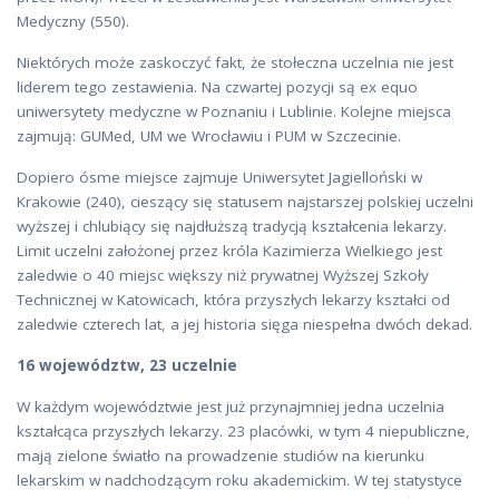
Medyczny (550).
Niektórych może zaskoczyć fakt, że stołeczna uczelnia nie jest
liderem tego zestawienia. Na czwartej pozycji są ex equo
uniwersytety medyczne w Poznaniu i Lublinie. Kolejne miejsca
zajmują: GUMed, UM we Wrocławiu i PUM w Szczecinie.
Dopiero ósme miejsce zajmuje Uniwersytet Jagielloński w
Krakowie (240), cieszący się statusem najstarszej polskiej uczelni
wyższej i chlubiący się najdłuższą tradycją kształcenia lekarzy.
Limit uczelni założonej przez króla Kazimierza Wielkiego jest
zaledwie o 40 miejsc większy niż prywatnej Wyższej Szkoły
Technicznej w Katowicach, która przyszłych lekarzy kształci od
zaledwie czterech lat, a jej historia sięga niespełna dwóch dekad.
16 województw, 23 uczelnie
W każdym województwie jest już przynajmniej jedna uczelnia
kształcąca przyszłych lekarzy. 23 placówki, w tym 4 niepubliczne,
mają zielone światło na prowadzenie studiów na kierunku
lekarskim w nadchodzącym roku akademickim. W tej statystyce