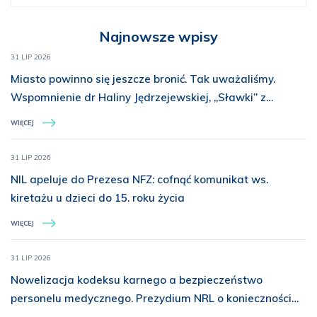
obarczane większym ryzykiem zawodowym spotkań z
prokuratorem, mówiąc bardzo oględnie, nie cieszą się
Najnowsze wpisy
powodzeniem. Młodzi lekarze mają naprawdę szeroki wybór
ścieżek kariery – i za chwilę okaże się, że chirurgów „nie ma i nie
31 LIP 2026
będzie”. Zniknie wtedy może i problem tzw. błędów medycznych,
Miasto powinno się jeszcze bronić. Tak uważaliśmy.
bo zwyczajnie nie będzie ich miał kto popełniać. Ci, którzy chcą
Wspomnienie dr Haliny Jędrzejewskiej, „Sławki” z
pacjentów operować, albo zrobią specjalizację i wyjadą, albo
Batalionu „Miotła”
wyjadą tuż po zdaniu LEK i będą się specjalizować w krajach, w
WIĘCEJ
których lekarza się szanuje, a nie traktuje jak potencjalnego
przestępcę – podkreśla
prezes NRL Łukasz Jankowski.
31 LIP 2026
NIL apeluje do Prezesa NFZ: cofnąć komunikat ws.
kiretażu u dzieci do 15. roku życia
WIĘCEJ
31 LIP 2026
Nowelizacja kodeksu karnego a bezpieczeństwo
personelu medycznego. Prezydium NRL o konieczności
rozszerzenia ochrony prawnej