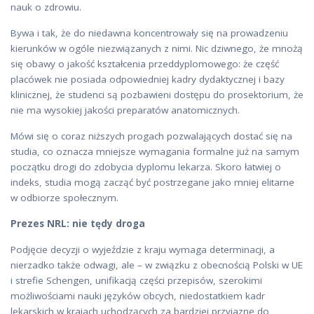
nauk o zdrowiu.
Bywa i tak, że do niedawna koncentrowały się na prowadzeniu
kierunków w ogóle niezwiązanych z nimi. Nic dziwnego, że mnożą
się obawy o jakość kształcenia przeddyplomowego: że część
placówek nie posiada odpowiedniej kadry dydaktycznej i bazy
klinicznej, że studenci są pozbawieni dostępu do prosektorium, że
nie ma wysokiej jakości preparatów anatomicznych.
Mówi się o coraz niższych progach pozwalających dostać się na
studia, co oznacza mniejsze wymagania formalne już na samym
początku drogi do zdobycia dyplomu lekarza. Skoro łatwiej o
indeks, studia mogą zacząć być postrzegane jako mniej elitarne
w odbiorze społecznym.
Prezes NRL: nie tędy droga
Podjęcie decyzji o wyjeździe z kraju wymaga determinacji, a
nierzadko także odwagi, ale – w związku z obecnością Polski w UE
i strefie Schengen, unifikacją części przepisów, szerokimi
możliwościami nauki języków obcych, niedostatkiem kadr
lekarskich w krajach uchodzących za bardziej przyjazne do