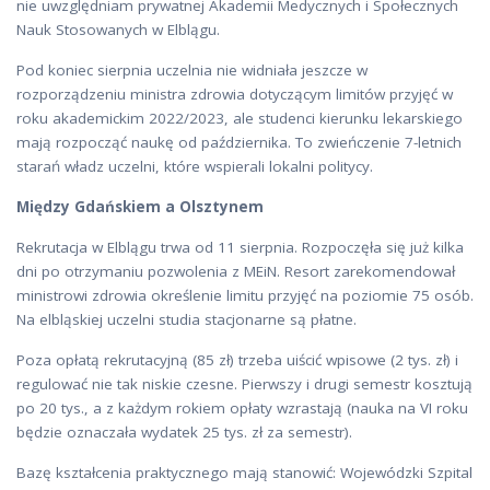
nie uwzględniam prywatnej Akademii Medycznych i Społecznych
Nauk Stosowanych w Elblągu.
Pod koniec sierpnia uczelnia nie widniała jeszcze w
rozporządzeniu ministra zdrowia dotyczącym limitów przyjęć w
roku akademickim 2022/2023, ale studenci kierunku lekarskiego
mają rozpocząć naukę od października. To zwieńczenie 7-letnich
starań władz uczelni, które wspierali lokalni politycy.
Między Gdańskiem a Olsztynem
Rekrutacja w Elblągu trwa od 11 sierpnia. Rozpoczęła się już kilka
dni po otrzymaniu pozwolenia z MEiN. Resort zarekomendował
ministrowi zdrowia określenie limitu przyjęć na poziomie 75 osób.
Na elbląskiej uczelni studia stacjonarne są płatne.
Poza opłatą rekrutacyjną (85 zł) trzeba uiścić wpisowe (2 tys. zł) i
regulować nie tak niskie czesne. Pierwszy i drugi semestr kosztują
po 20 tys., a z każdym rokiem opłaty wzrastają (nauka na VI roku
będzie oznaczała wydatek 25 tys. zł za semestr).
Bazę kształcenia praktycznego mają stanowić: Wojewódzki Szpital