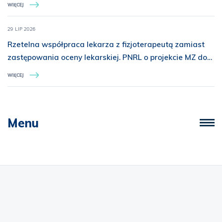
WIĘCEJ
29 LIP 2026
Rzetelna współpraca lekarza z fizjoterapeutą zamiast
zastępowania oceny lekarskiej. PNRL o projekcie MZ dot.
świadczeń z zakresu rehabilitacji medycznej
WIĘCEJ
Menu