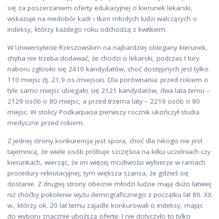
się za poszerzaniem oferty edukacyjnej o kierunek lekarski,
wskazuje na niedobór kadr i tłum młodych ludzi walczących o
indeksy, którzy każdego roku odchodzą z kwitkiem.
W Uniwersytecie Rzeszowskim na najbardziej oblegany kierunek,
chyba nie trzeba dodawać, że chodzi o lekarski, podczas I tury
naboru zgłosiło się 2410 kandydatów, choć dostępnych jest tylko
110 miejsc (tj. 21,9 os./miejsce). Dla porównania: przed rokiem o
tyle samo miejsc ubiegało się 2121 kandydatów, dwa lata temu –
2129 osób o 80 miejsc, a przed trzema laty – 2219 osób o 80
miejsc. W stolicy Podkarpacia pierwszy rocznik ukończył studia
medyczne przed rokiem.
Z jednej strony konkurencja jest spora, choć dla nikogo nie jest
tajemnicą, że wiele osób próbuje szczęścia na kilku uczelniach czy
kierunkach, wierząc, że im więcej możliwości wybierze w ramach
procedury rekrutacyjnej, tym większa szansa, że gdzieś się
dostanie. Z drugiej strony obecnie młodzi ludzie mają dużo łatwiej
niż choćby pokolenie wyżu demograficznego z początku lat 80. XX
w., którzy ok. 20 lat temu zajadle konkurowali o indeksy, mając
do wyboru znacznie uboższą ofertę. I nie dotyczyło to tylko