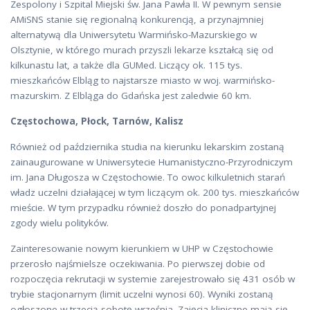
Zespolony i Szpital Miejski św. Jana Pawła II. W pewnym sensie
AMiSNS stanie się regionalną konkurencją, a przynajmniej
alternatywą dla Uniwersytetu Warmińsko-Mazurskiego w
Olsztynie, w którego murach przyszli lekarze kształcą się od
kilkunastu lat, a także dla GUMed. Liczący ok. 115 tys.
mieszkańców Elbląg to najstarsze miasto w woj. warmińsko-
mazurskim. Z Elbląga do Gdańska jest zaledwie 60 km.
Częstochowa, Płock, Tarnów, Kalisz
Również od października studia na kierunku lekarskim zostaną
zainaugurowane w Uniwersytecie Humanistyczno-Przyrodniczym
im. Jana Długosza w Częstochowie. To owoc kilkuletnich starań
władz uczelni działającej w tym liczącym ok. 200 tys. mieszkańców
mieście. W tym przypadku również doszło do ponadpartyjnej
zgody wielu polityków.
Zainteresowanie nowym kierunkiem w UHP w Częstochowie
przerosło najśmielsze oczekiwania. Po pierwszej dobie od
rozpoczęcia rekrutacji w systemie zarejestrowało się 431 osób w
trybie stacjonarnym (limit uczelni wynosi 60). Wyniki zostaną
ogłoszone w trzecią sobotę września. Zajęcia kliniczne mają się