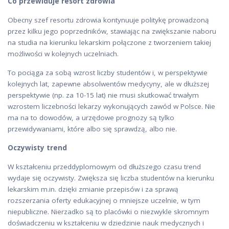
Co przewiduje resort zdrowia
Obecny szef resortu zdrowia kontynuuje politykę prowadzoną
przez kilku jego poprzedników, stawiając na zwiększanie naboru
na studia na kierunku lekarskim połączone z tworzeniem takiej
możliwości w kolejnych uczelniach.
To pociąga za sobą wzrost liczby studentów i, w perspektywie
kolejnych lat, zapewne absolwentów medycyny, ale w dłuższej
perspektywie (np. za 10-15 lat) nie musi skutkować trwałym
wzrostem liczebności lekarzy wykonujących zawód w Polsce. Nie
ma na to dowodów, a urzędowe prognozy są tylko
przewidywaniami, które albo się sprawdzą, albo nie.
Oczywisty trend
W kształceniu przeddyplomowym od dłuższego czasu trend
wydaje się oczywisty. Zwiększa się liczba studentów na kierunku
lekarskim m.in. dzięki zmianie przepisów i za sprawą
rozszerzania oferty edukacyjnej o mniejsze uczelnie, w tym
niepubliczne. Nierzadko są to placówki o niezwykle skromnym
doświadczeniu w kształceniu w dziedzinie nauk medycznych i