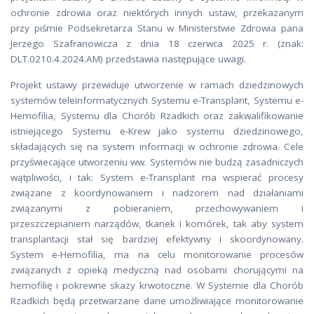
ochronie zdrowia oraz niektórych innych ustaw, przekazanym
przy piśmie Podsekretarza Stanu w Ministerstwie Zdrowia pana
Jerzego Szafranowicza z dnia 18 czerwca 2025 r. (znak:
DLT.0210.4.2024.AM) przedstawia następujące uwagi.
Projekt ustawy przewiduje utworzenie w ramach dziedzinowych
systemów teleinformatycznych Systemu e-Transplant, Systemu e-
Hemofilia, Systemu dla Chorób Rzadkich oraz zakwalifikowanie
istniejącego Systemu e-Krew jako systemu dziedzinowego,
składających się na system informacji w ochronie zdrowia. Cele
przyświecające utworzeniu ww. Systemów nie budzą zasadniczych
wątpliwości, i tak: System e-Transplant ma wspierać procesy
związane z koordynowaniem i nadzorem nad działaniami
związanymi z pobieraniem, przechowywaniem i
przeszczepianiem narządów, tkanek i komórek, tak aby system
transplantacji stał się bardziej efektywny i skoordynowany.
System e-Hemofilia, ma na celu monitorowanie procesów
związanych z opieką medyczną nad osobami chorującymi na
hemofilię i pokrewne skazy krwotoczne. W Systemie dla Chorób
Rzadkich będą przetwarzane dane umożliwiające monitorowanie