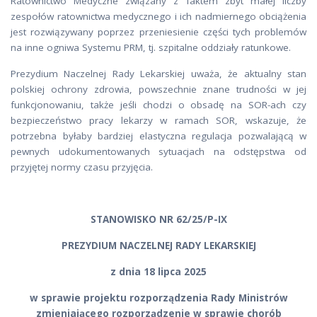
Ratownictwo Medyczne związany z faktem zbyt małej liczby
zespołów ratownictwa medycznego i ich nadmiernego obciążenia
jest rozwiązywany poprzez przeniesienie części tych problemów
na inne ogniwa Systemu PRM, tj. szpitalne oddziały ratunkowe.
Prezydium Naczelnej Rady Lekarskiej uważa, że aktualny stan
polskiej ochrony zdrowia, powszechnie znane trudności w jej
funkcjonowaniu, także jeśli chodzi o obsadę na SOR-ach czy
bezpieczeństwo pracy lekarzy w ramach SOR, wskazuje, że
potrzebna byłaby bardziej elastyczna regulacja pozwalającą w
pewnych udokumentowanych sytuacjach na odstępstwa od
przyjętej normy czasu przyjęcia.
STANOWISKO NR 62/25/P-IX
PREZYDIUM NACZELNEJ RADY LEKARSKIEJ
z dnia 18 lipca 2025
w sprawie projektu rozporządzenia Rady Ministrów
zmieniającego rozporządzenie w sprawie chorób