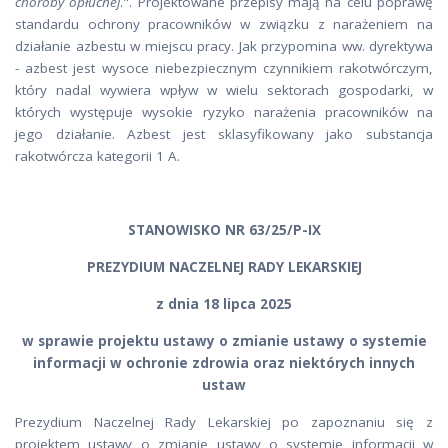
choroby opłucnej
.". Projektowane przepisy mają na celu poprawę
standardu ochrony pracowników w związku z narażeniem na
działanie azbestu w miejscu pracy. Jak przypomina ww. dyrektywa
- azbest jest wysoce niebezpiecznym czynnikiem rakotwórczym,
który nadal wywiera wpływ w wielu sektorach gospodarki, w
których występuje wysokie ryzyko narażenia pracowników na
jego działanie. Azbest jest sklasyfikowany jako substancja
rakotwórcza kategorii 1 A.
STANOWISKO NR 63/25/P-IX
PREZYDIUM NACZELNEJ RADY LEKARSKIEJ
z dnia 18 lipca 2025
w sprawie projektu ustawy o zmianie ustawy o systemie
informacji w ochronie zdrowia oraz niektórych innych
ustaw
Prezydium Naczelnej Rady Lekarskiej po zapoznaniu się z
projektem ustawy o zmianie ustawy o systemie informacji w