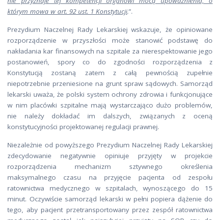
nie przyznaje tej kompetencji organowi mocą upoważnienia, o
którym mowa w art. 92 ust. 1 Konstytucji
.
”.
Prezydium Naczelnej Rady Lekarskiej wskazuje, że opiniowane
rozporządzenie w przyszłości może stanowić podstawę do
nakładania kar finansowych na szpitale za nierespektowanie jego
postanowień, spory co do zgodności rozporządzenia z
Konstytucją zostaną zatem z całą pewnością zupełnie
niepotrzebnie przeniesione na grunt spraw sądowych. Samorząd
lekarski uważa, że polski system ochrony zdrowia i funkcjonujące
w nim placówki szpitalne mają wystarczająco dużo problemów,
nie należy dokładać im dalszych, związanych z oceną
konstytucyjności projektowanej regulacji prawnej.
Niezależnie od powyższego Prezydium Naczelnej Rady Lekarskiej
zdecydowanie negatywnie opiniuje przyjęty w projekcie
rozporządzenia mechanizm sztywnego określenia
maksymalnego czasu na przyjęcie pacjenta od zespołu
ratownictwa medycznego w szpitalach, wynoszącego do 15
minut. Oczywiście samorząd lekarski w pełni popiera dążenie do
tego, aby pacjent przetransportowany przez zespół ratownictwa