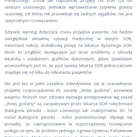
medycznego został jak najszybciej przyjęty na SOR czy do
centrum urazowego, jednakże wprowadzanie sztywnej granicy
czasowej, od której nie przewiduje się żadnych wyjątków, nie jest
optymalnym rozwiązaniem.
Sztywny wymóg dotyczący czasu przyjęcia pacjenta, nie będzie
uwzględniał aktualnej sytuacji medycznej w danym SOR,
natomiast nałoży dodatkową presję na lekarza dyżurnego SOR.
Może to pogłębić występujące już teraz problemy z obsadą
lekarską i ustaleniem grafików dyżurowych, gdzie zjawiskiem
powszechnym jest to, że pod opieką lekarza SOR jednoczasowo
znajduje się od kilku do kilkunastu pacjentów.
Nie jest też w pełni zasadne odwoływanie się w uzasadnieniu
projektu rozporządzenia do zasady „złotej godziny”, ponieważ
pacjenci, których stan zdrowia wymaga postępowania wg zasad
„złotej godziny” są zaopatrywani przez lekarza SOR natychmiast
(kategoria pilności - kolor czerwony) lub maksymalnie do 10
minut (kategoria pilności - kolor pomarańczowy). Wydaje się
ponadto, że zaproponowane w rozporządzeniu rozwiązanie
polega na tym, że problem jednego ogniwa Systemu Państwowe