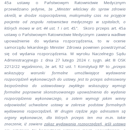
45a ustawy o Państwowym Ratownictwie Medycznym
przewidziano jedynie, że „
Minister właściwy do spraw zdrowia
określi, w drodze rozporządzenia, maksymalny czas na przyjęcie
pacjenta od zespołu ratownictwa medycznego w szpitalach, o
których mowa w art. 44 ust. 1 i art. 45.
”. Skoro przepis art. 45a
ustawy o Państwowym Ratownictwie Medycznym zawiera wadliwe
upoważnienie do wydania rozporządzenia, to w ocenie
samorządu lekarskiego Minister Zdrowia powinien powstrzymać
się od wydania rozporządzenia. W wyroku Naczelnego Sądu
Administracyjnego z dnia 27 lutego 2024 r. sygn. akt III OSK
2212/22 wyjaśniono, że art. 92 ust. 1 Konstytucji RP to „
przepis
wskazujący warunki formalne umożliwiające wydawanie
rozporządzeń wykonawczych do ustawy. Jest to przepis adresowany
bezpośrednio do ustawodawcy zwykłego wskazujący wymogi
formalne poprawnie skonstruowanego upoważnienia do wydania
rozporządzenia wykonawczego, a zatem wymogi jakim winny
odpowiadać uchwalane ustawy w zakresie podstaw formalnych
wydawania rozporządzeń. W drugim rzędzie jego adresatem są
organy wykonawcze, dla których przepis ten ma m.in. takie
znaczenie, iż zawiera
zakaz wydawania rozporządzeń, jeśli ustawa