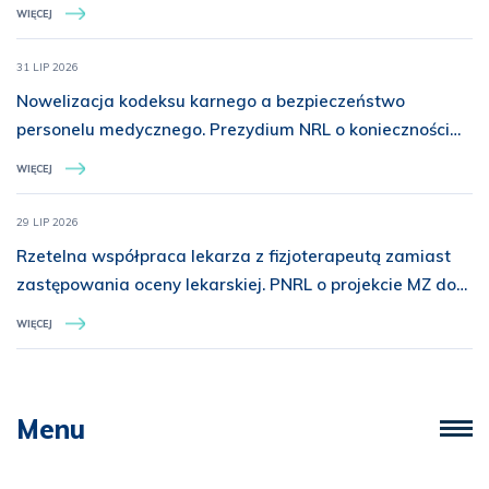
WIĘCEJ
31 LIP 2026
Nowelizacja kodeksu karnego a bezpieczeństwo
personelu medycznego. Prezydium NRL o konieczności
rozszerzenia ochrony prawnej
WIĘCEJ
29 LIP 2026
Rzetelna współpraca lekarza z fizjoterapeutą zamiast
zastępowania oceny lekarskiej. PNRL o projekcie MZ dot.
świadczeń z zakresu rehabilitacji medycznej
WIĘCEJ
Menu