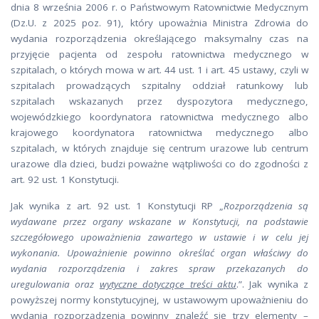
dnia 8 września 2006 r. o Państwowym Ratownictwie Medycznym
(Dz.U. z 2025 poz. 91), który upoważnia Ministra Zdrowia do
wydania rozporządzenia określającego maksymalny czas na
przyjęcie pacjenta od zespołu ratownictwa medycznego w
szpitalach, o których mowa w art. 44 ust. 1 i art. 45 ustawy, czyli w
szpitalach prowadzących szpitalny oddział ratunkowy lub
szpitalach wskazanych przez dyspozytora medycznego,
wojewódzkiego koordynatora ratownictwa medycznego albo
krajowego koordynatora ratownictwa medycznego albo
szpitalach, w których znajduje się centrum urazowe lub centrum
urazowe dla dzieci, budzi poważne wątpliwości co do zgodności z
art. 92 ust. 1 Konstytucji.
Jak wynika z art. 92 ust. 1 Konstytucji RP „
Rozporządzenia są
wydawane przez organy wskazane w Konstytucji, na podstawie
szczegółowego upoważnienia zawartego w ustawie i w celu jej
wykonania. Upoważnienie powinno określać organ właściwy do
wydania rozporządzenia i zakres spraw przekazanych do
uregulowania oraz
wytyczne dotyczące treści aktu
.”. Jak wynika z
powyższej normy konstytucyjnej, w ustawowym upoważnieniu do
wydania rozporządzenia powinny znaleźć się trzy elementy –