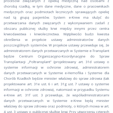
procesów związanych z opieką medyczną nad osobami z
chorobą rzadką, w tym dane medyczne, dane o pracownikach
medycznych oraz podmiotach leczniczych sprawujących opiekę
nad tą grupą pacjentów. System e-Krew ma służyć do
przetwarzania danych związanych z wykonywaniem zadań z
obszaru publicznej służby krwi między innymi przez centra
krwiodawstwa i krwiolecznictwa. Wątpliwości budzi kwestia
określenia w projekcie ustawy administratorów danych
poszczególnych systemów. W projekcie ustawy przewiduje się, że
administratorem danych przetwarzanych w Systemie e-Transplant
będzie Centrum Organizacyjno-Koordynacyjne do Spraw
Transplantacji „Poltransplant” (projektowany art. 31d ustawy o
systemie informacji w ochronie zdrowia), administratorem
danych przetwarzanych w Systemie e-Hemofilia i Systemie dla
Chorób Rzadkich będzie minister właściwy do spraw zdrowia (tak
projektowane art. 31e ust. 6 i art. 31g ust. 7 ustawy o systemie
informacji w ochronie zdrowia), natomiast w przypadku Systemu
e-Krew art. 31f ust. 3 przewiduje, że współadministratorami
danych przetwarzanych w Systemie e-Krew będą minister
właściwy do spraw zdrowia oraz podmioty, o których mowa w art.
4 ust. 3 ustawy o publicznej służbie krwi. Przy utworzeniu czterech