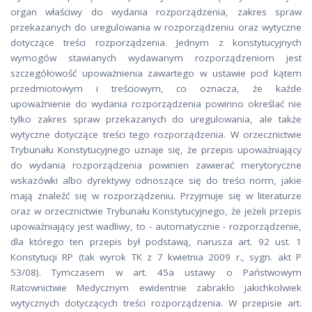
organ właściwy do wydania rozporządzenia, zakres spraw
przekazanych do uregulowania w rozporządzeniu oraz wytyczne
dotyczące treści rozporządzenia. Jednym z konstytucyjnych
wymogów stawianych wydawanym rozporządzeniom jest
szczegółowość upoważnienia zawartego w ustawie pod kątem
przedmiotowym i treściowym, co oznacza, że każde
upoważnienie do wydania rozporządzenia powinno określać nie
tylko zakres spraw przekazanych do uregulowania, ale także
wytyczne dotyczące treści tego rozporządzenia. W orzecznictwie
Trybunału Konstytucyjnego uznaje się, że przepis upoważniający
do wydania rozporządzenia powinien zawierać merytoryczne
wskazówki albo dyrektywy odnoszące się do treści norm, jakie
mają znaleźć się w rozporządzeniu. Przyjmuje się w literaturze
oraz w orzecznictwie Trybunału Konstytucyjnego, że jeżeli przepis
upoważniający jest wadliwy, to - automatycznie - rozporządzenie,
dla którego ten przepis był podstawą, narusza art. 92 ust. 1
Konstytucji RP (tak wyrok TK z 7 kwietnia 2009 r., sygn. akt P
53/08). Tymczasem w art. 45a ustawy o Państwowym
Ratownictwie Medycznym ewidentnie zabrakło jakichkolwiek
wytycznych dotyczących treści rozporządzenia. W przepisie art.