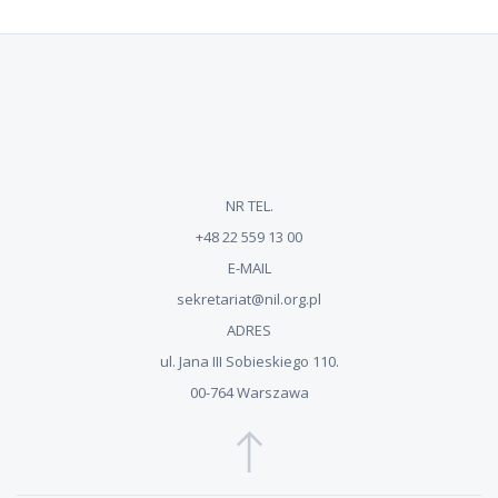
NR TEL.
+48 22 559 13 00
E-MAIL
sekretariat@nil.org.pl
ADRES
ul. Jana III Sobieskiego 110.
00-764 Warszawa