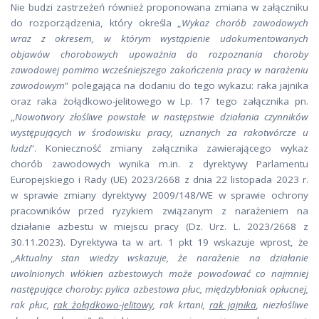
Nie budzi zastrzeżeń również proponowana zmiana w załączniku
do rozporządzenia, który określa „
Wykaz chorób zawodowych
wraz z okresem, w którym wystąpienie udokumentowanych
objawów chorobowych upoważnia do rozpoznania choroby
zawodowej pomimo wcześniejszego zakończenia pracy w narażeniu
zawodowym
” polegająca na dodaniu do tego wykazu: raka jajnika
oraz raka żołądkowo-jelitowego w Lp. 17 tego załącznika pn.
„
Nowotwory złośliwe powstałe w następstwie działania czynników
występujących w środowisku pracy, uznanych za rakotwórcze u
ludzi
”. Konieczność zmiany załącznika zawierającego wykaz
chorób zawodowych wynika m.in. z dyrektywy Parlamentu
Europejskiego i Rady (UE) 2023/2668 z dnia 22 listopada 2023 r.
w sprawie zmiany dyrektywy 2009/148/WE w sprawie ochrony
pracowników przed ryzykiem związanym z narażeniem na
działanie azbestu w miejscu pracy (Dz. Urz. L. 2023/2668 z
30.11.2023). Dyrektywa ta w art. 1 pkt 19 wskazuje wprost, że
„
Aktualny stan wiedzy wskazuje, że narażenie na działanie
uwolnionych włókien azbestowych może powodować co najmniej
następujące choroby: pylica azbestowa płuc, międzybłoniak opłucnej,
rak płuc,
rak żołądkowo-jelitowy
, rak krtani,
rak jajnika
, niezłośliwe