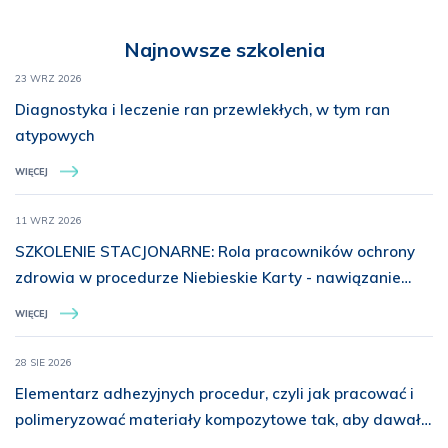
ZALOGOWANY
Najnowsze szkolenia
23 WRZ 2026
Diagnostyka i leczenie ran przewlekłych, w tym ran
atypowych
WIĘCEJ
11 WRZ 2026
SZKOLENIE STACJONARNE: Rola pracowników ochrony
zdrowia w procedurze Niebieskie Karty - nawiązanie
kontaktu i interwencja w sytuacjach przemocy
WIĘCEJ
28 SIE 2026
Elementarz adhezyjnych procedur, czyli jak pracować i
polimeryzować materiały kompozytowe tak, aby dawały
długoterminowy efekt kliniczny w stomatologii