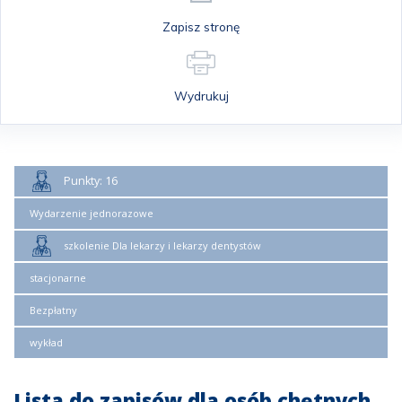
Zapisz stronę
Wydrukuj
Punkty: 16
Wydarzenie jednorazowe
szkolenie Dla lekarzy i lekarzy dentystów
stacjonarne
Bezpłatny
wykład
Lista do zapisów dla osób chętnych