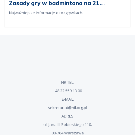
Zasady gry w badmintona na 21.
Igrzyskach Lekarskich
Najważniejsze informacje o rozgrywkach.
NR TEL.
+48 22 559 13 00
E-MAIL
sekretariat@nil.org.pl
ADRES
ul. Jana III Sobieskiego 110.
00-764 Warszawa