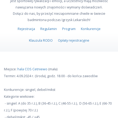
jest sportowej rywalizacji i emocji, a uczestnicy mają możliwość
nawiązania nowych znajomości i wymiany doświadczeń.
Dołącz do nas, by przeżyć niezapomniane chwile w świecie
badmintona podczas Igrzysk Lekarskich!
Rejestracja
Regulamin
Program
Konkurencje
Klauzula RODO
Opłaty rejestracyjne
Miejsce:
hala COS Cetniewo
(mała)
Termin: 4.09.2024 r. (środa), godz. 18.00 - do końca zawodów
Konkurencje: singiel, debel/mikst
Kategorie wiekowe:
- singiel: A (do 35 r.ż.), B (36-45 r.ż.), C (46-55 r.ż.), D (56-65 r.ż.), E (66-70
r.ż.), F (powyżej 70 r.ż.)
- debel/mikst: -45 / +45