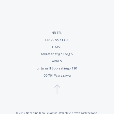
NR TEL.
+48 22 559 13 00
E-MAIL
sekretariat@nil.org.pl
ADRES
ul. Jana III Sobieskiego 110.
00-764 Warszawa
© 2019 Naczelna Izba Lekarska. Wszelkie prawa zastrzeżone.