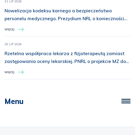
31 LIP 2026
Nowelizacja kodeksu karnego a bezpieczeństwo
personelu medycznego. Prezydium NRL o konieczności
rozszerzenia ochrony prawnej
WIĘCEJ
29 LIP 2026
Rzetelna współpraca lekarza z fizjoterapeutą zamiast
zastępowania oceny lekarskiej. PNRL o projekcie MZ dot.
świadczeń z zakresu rehabilitacji medycznej
WIĘCEJ
Menu