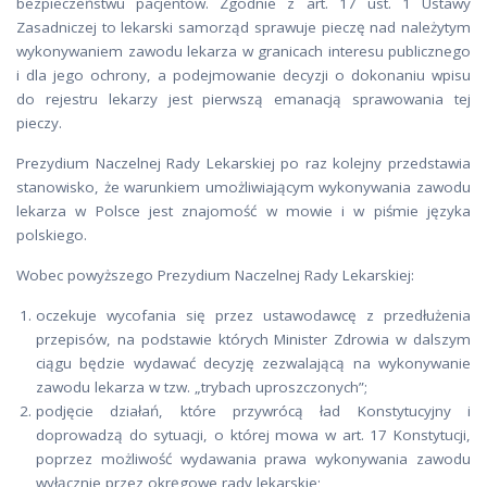
bezpieczeństwu pacjentów. Zgodnie z art. 17 ust. 1 Ustawy
Zasadniczej to lekarski samorząd sprawuje pieczę nad należytym
wykonywaniem zawodu lekarza w granicach interesu publicznego
i dla jego ochrony, a podejmowanie decyzji o dokonaniu wpisu
do rejestru lekarzy jest pierwszą emanacją sprawowania tej
pieczy.
Prezydium Naczelnej Rady Lekarskiej po raz kolejny przedstawia
stanowisko, że warunkiem umożliwiającym wykonywania zawodu
lekarza w Polsce jest znajomość w mowie i w piśmie języka
polskiego.
Wobec powyższego Prezydium Naczelnej Rady Lekarskiej:
oczekuje wycofania się przez ustawodawcę z przedłużenia
przepisów, na podstawie których Minister Zdrowia w dalszym
ciągu będzie wydawać decyzję zezwalającą na wykonywanie
zawodu lekarza w tzw. „trybach uproszczonych”;
podjęcie działań, które przywrócą ład Konstytucyjny i
doprowadzą do sytuacji, o której mowa w art. 17 Konstytucji,
poprzez możliwość wydawania prawa wykonywania zawodu
wyłącznie przez okręgowe rady lekarskie;