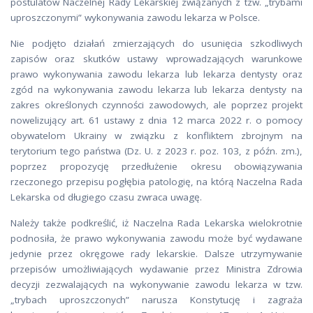
postulatów Naczelnej Rady Lekarskiej związanych z tzw. „trybami
uproszczonymi” wykonywania zawodu lekarza w Polsce.
Nie podjęto działań zmierzających do usunięcia szkodliwych
zapisów oraz skutków ustawy wprowadzających warunkowe
prawo wykonywania zawodu lekarza lub lekarza dentysty oraz
zgód na wykonywania zawodu lekarza lub lekarza dentysty na
zakres określonych czynności zawodowych, ale poprzez projekt
nowelizujący art. 61 ustawy z dnia 12 marca 2022 r. o pomocy
obywatelom Ukrainy w związku z konfliktem zbrojnym na
terytorium tego państwa (Dz. U. z 2023 r. poz. 103, z późn. zm.),
poprzez propozycję przedłużenie okresu obowiązywania
rzeczonego przepisu pogłębia patologię, na którą Naczelna Rada
Lekarska od długiego czasu zwraca uwagę.
Należy także podkreślić, iż Naczelna Rada Lekarska wielokrotnie
podnosiła, że prawo wykonywania zawodu może być wydawane
jedynie przez okręgowe rady lekarskie. Dalsze utrzymywanie
przepisów umożliwiających wydawanie przez Ministra Zdrowia
decyzji zezwalających na wykonywanie zawodu lekarza w tzw.
„trybach uproszczonych” narusza Konstytucję i zagraża