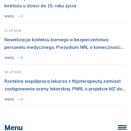
kiretażu u dzieci do 15. roku życia
WIĘCEJ
31 LIP 2026
Nowelizacja kodeksu karnego a bezpieczeństwo
personelu medycznego. Prezydium NRL o konieczności
rozszerzenia ochrony prawnej
WIĘCEJ
29 LIP 2026
Rzetelna współpraca lekarza z fizjoterapeutą zamiast
zastępowania oceny lekarskiej. PNRL o projekcie MZ dot.
świadczeń z zakresu rehabilitacji medycznej
WIĘCEJ
Menu