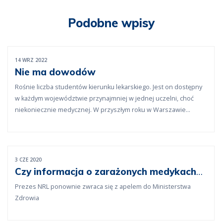
Podobne wpisy
14 WRZ 2022
Nie ma dowodów
Rośnie liczba studentów kierunku lekarskiego. Jest on dostępny
w każdym województwie przynajmniej w jednej uczelni, choć
niekoniecznie medycznej. W przyszłym roku w Warszawie
kształceniem przyszłych lekarzy zajmie się już piąta placówka. To
jeszcze nie koniec.
3 CZE 2020
Czy informacja o zarażonych medykach
będzie upubliczniona?
Prezes NRL ponownie zwraca się z apelem do Ministerstwa
Zdrowia