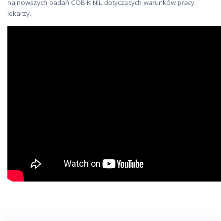
najnowszych badań COBIK NIL dotyczących warunków pracy
lekarzy.