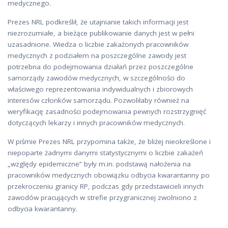
medycznego.
Prezes NRL podkreślił, że utajnianie takich informacji jest
niezrozumiałe, a bieżące publikowanie danych jest w pełni
uzasadnione. Wiedza o liczbie zakażonych pracowników
medycznych z podziałem na poszczególne zawody jest
potrzebna do podejmowania działań przez poszczególne
samorządy zawodów medycznych, w szczególności do
właściwego reprezentowania indywidualnych i zbiorowych
interesów członków samorządu. Pozwoliłaby również na
weryfikację zasadności podejmowania pewnych rozstrzygnięć
dotyczących lekarzy i innych pracowników medycznych.
W piśmie Prezes NRL przypomina także, że bliżej nieokreślone i
niepoparte żadnymi danymi statystycznymi o liczbie zakażeń
„względy epidemiczne” były m.in. podstawą nałożenia na
pracowników medycznych obowiązku odbycia kwarantanny po
przekroczeniu granicy RP, podczas gdy przedstawicieli innych
zawodów pracujących w strefie przygranicznej zwolniono z
odbycia kwarantanny.