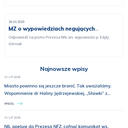
26 LIS 2020
MZ o wypowiedziach negujących
epidemię koronawirusa
Odpowiedź na pismo Prezesa NRL ws. wypowiedzi p. Edyty
Górniak
Najnowsze wpisy
31 LIP 2026
Miasto powinno się jeszcze bronić. Tak uważaliśmy.
Wspomnienie dr Haliny Jędrzejewskiej, „Sławki” z
Batalionu „Miotła”
WIĘCEJ
31 LIP 2026
NIL apeluje do Prezesa NFZ: cofnąć komunikat ws.