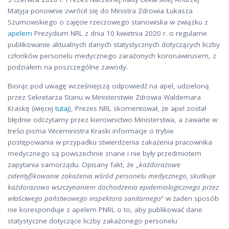
Matyja ponownie zwrócił się do Ministra Zdrowia Łukasza
Szumowskiego o zajęcie rzeczowego stanowiska w związku z
apelem
Prezydium NRL z dnia 10 kwietnia 2020 r. o regularne
publikowanie aktualnych danych statystycznych dotyczących liczby
członków personelu medycznego zarażonych koronawirusem, z
podziałem na poszczególne zawody.
Biorąc pod uwagę wcześniejszą odpowiedź na apel, udzieloną
przez Sekretarza Stanu w Ministerstwie Zdrowia Waldemara
Kraskę (więcej
tutaj
), Prezes NRL skomentował, że apel został
błędnie odczytamy przez kierownictwo Ministerstwa, a zawarte w
treści pisma Wiceministra Kraski informacje o trybie
postępowania w przypadku stwierdzenia zakażenia pracownika
medycznego są powszechnie znane i nie były przedmiotem
zapytania samorządu. Opisany fakt, że „
każdorazowe
zidentyfikowanie zakażenia wśród personelu medycznego, skutkuje
każdorazowo wszczynaniem dochodzenia epidemiologicznego przez
właściwego państwowego inspektora sanitarnego
” w żaden sposób
nie koresponduje z apelem PNRL o to, aby publikować dane
statystyczne dotyczące liczby zakażonego personelu