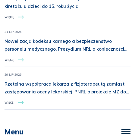
kiretażu u dzieci do 15. roku życia
WIĘCEJ
31 LIP 2026
Nowelizacja kodeksu karnego a bezpieczeństwo
personelu medycznego. Prezydium NRL o konieczności
rozszerzenia ochrony prawnej
WIĘCEJ
29 LIP 2026
Rzetelna współpraca lekarza z fizjoterapeutą zamiast
zastępowania oceny lekarskiej. PNRL o projekcie MZ dot.
świadczeń z zakresu rehabilitacji medycznej
WIĘCEJ
Menu