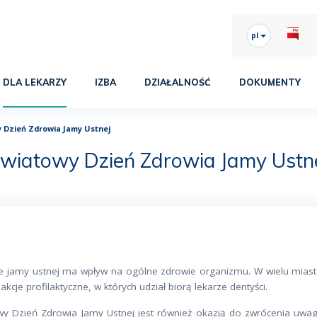
pl
DLA LEKARZY
IZBA
DZIAŁALNOŚĆ
DOKUMENTY
 Dzień Zdrowia Jamy Ustnej
wiatowy Dzień Zdrowia Jamy Ustn
e jamy ustnej ma wpływ na ogólne zdrowie organizmu. W wielu miasta
 akcje profilaktyczne, w których udział biorą lekarze dentyści.
wy Dzień Zdrowia Jamy Ustnej jest również okazją do zwrócenia uwa