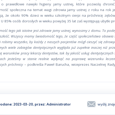
 o prawidłowe nawyki higieny jamy ustnej, które pozwolą chronić
mość społeczna na temat wagi zdrowia jamy ustnej z roku na rok j
ją, że około 90% dzieci w wieku szkolnym cierpi na próchnicę zębó
h. U 85% osób dorosłych w wieku powyżej 35 lat zaś występują ubytki p
ość tego jak istotne jest zdrowie jamy ustnej, wynosimy z domu. To pode
szłość. Wszyscy mamy świadomość tego, że część społeczeństwa obawia się
i robimy wszystko, by każdy z naszych pacjentów mógł cieszyć się zdrow
ych wiele zabiegów dentystycznych wygląda już zupełnie inaczej niż prz
 warunków pracy lekarzy dentystów, tak by jakość usług dentystycznych 
ach jesteśmy w stanie realnie wpłynąć na poprawę wizerunku leczeni
cych próchnicy
– podkreśla Paweł Barucha, wiceprezes Naczelnej Rady
odane: 2023-03-20, przez:
Administrator
wyślij zn