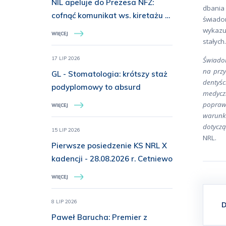
NIL apeluje do Prezesa NFZ:
dbania
cofnąć komunikat ws. kiretażu u
świado
dzieci do 15. roku życia
wykazu
WIĘCEJ
stałyc
17 LIP 2026
Świadom
na przy
GL - Stomatologia: krótszy staż
dentyśc
podyplomowy to absurd
medyczn
poprawę
WIĘCEJ
warunk
dotyczą
15 LIP 2026
NRL.
Pierwsze posiedzenie KS NRL X
kadencji - 28.08.2026 r. Cetniewo
WIĘCEJ
8 LIP 2026
D
Paweł Barucha: Premier z