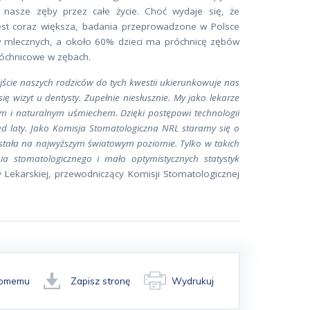
 nasze zęby przez całe życie. Choć wydaje się, że
est coraz większa, badania przeprowadzone w Polsce
w mlecznych, a około 60% dzieci ma próchnicę zębów
róchnicowe w zębach.
jście naszych rodziców do tych kwestii ukierunkowuje nas
 wizyt u dentysty. Zupełnie niesłusznie. My jako lekarze
ym i naturalnym uśmiechem. Dzięki postępowi technologii
ed laty. Jako Komisja Stomatologiczna NRL staramy się o
stała na najwyższym światowym poziomie. Tylko w takich
a stomatologicznego i mało optymistycznych statystyk
 Lekarskiej, przewodniczący Komisji Stomatologicznej
ajomemu
Zapisz stronę
Wydrukuj