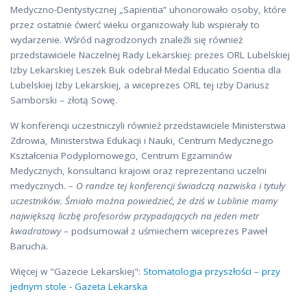
Medyczno-Dentystycznej „Sapientia” uhonorowało osoby, które
przez ostatnie ćwierć wieku organizowały lub wspierały to
wydarzenie. Wśród nagrodzonych znaleźli się również
przedstawiciele Naczelnej Rady Lekarskiej: prezes ORL Lubelskiej
Izby Lekarskiej Leszek Buk odebrał Medal Educatio Scientia dla
Lubelskiej Izby Lekarskiej, a wiceprezes ORL tej izby Dariusz
Samborski – złotą Sowę.
W konferencji uczestniczyli również przedstawiciele Ministerstwa
Zdrowia, Ministerstwa Edukacji i Nauki, Centrum Medycznego
Kształcenia Podyplomowego, Centrum Egzaminów
Medycznych, konsultanci krajowi oraz reprezentanci uczelni
medycznych. –
O randze tej konferencji świadczą nazwiska i tytuły
uczestników. Śmiało można powiedzieć, że dziś w Lublinie mamy
największą liczbę profesorów przypadających na jeden metr
kwadratowy
– podsumował z uśmiechem wiceprezes Paweł
Barucha.
Więcej w "Gazecie Lekarskiej":
Stomatologia przyszłości – przy
jednym stole - Gazeta Lekarska