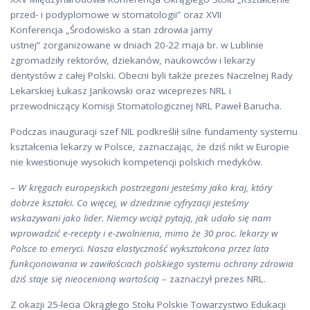
przed- i podyplomowe w stomatologii” oraz XVII
Konferencja „Środowisko a stan zdrowia jamy
ustnej” zorganizowane w dniach 20-22 maja br. w Lublinie
zgromadziły rektorów, dziekanów, naukowców i lekarzy
dentystów z całej Polski. Obecni byli także prezes Naczelnej Rady
Lekarskiej Łukasz Jankowski oraz wiceprezes NRL i
przewodniczący Komisji Stomatologicznej NRL Paweł Barucha.
Podczas inauguracji szef NIL podkreślił silne fundamenty systemu
kształcenia lekarzy w Polsce, zaznaczając, że dziś nikt w Europie
nie kwestionuje wysokich kompetencji polskich medyków.
–
W kręgach europejskich postrzegani jesteśmy jako kraj, który
dobrze kształci. Co więcej, w dziedzinie cyfryzacji jesteśmy
wskazywani jako lider. Niemcy wciąż pytają, jak udało się nam
wprowadzić e-recepty i e-zwolnienia, mimo że 30 proc. lekarzy w
Polsce to emeryci. Nasza elastyczność wykształcona przez lata
funkcjonowania w zawiłościach polskiego systemu ochrony zdrowia
dziś staje się nieocenioną wartością
– zaznaczył prezes NRL.
Z okazji 25-lecia Okrągłego Stołu Polskie Towarzystwo Edukacji