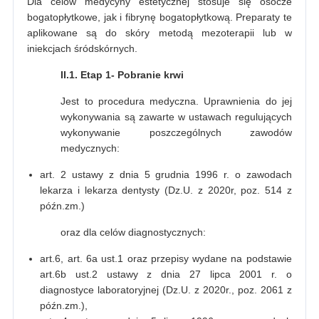
Dla celów medycyny estetycznej stosuje się osocze
bogatopłytkowe, jak i fibrynę bogatopłytkową. Preparaty te
aplikowane są do skóry metodą mezoterapii lub w
iniekcjach śródskórnych.
II.1. Etap 1- Pobranie krwi
Jest to procedura medyczna. Uprawnienia do jej
wykonywania są zawarte w ustawach regulujących
wykonywanie poszczególnych zawodów
medycznych:
art. 2 ustawy z dnia 5 grudnia 1996 r. o zawodach
lekarza i lekarza dentysty (Dz.U. z 2020r, poz. 514 z
późn.zm.)
oraz dla celów diagnostycznych:
art.6, art. 6a ust.1 oraz przepisy wydane na podstawie
art.6b ust.2 ustawy z dnia 27 lipca 2001 r. o
diagnostyce laboratoryjnej (Dz.U. z 2020r., poz. 2061 z
późn.zm.),