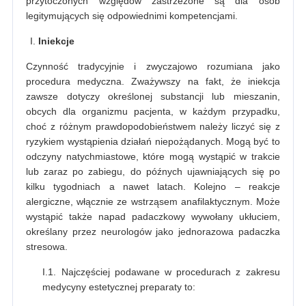
przytoczonych względów zastrzeżone są dla osób
legitymujących się odpowiednimi kompetencjami.
Iniekcje
Czynność tradycyjnie i zwyczajowo rozumiana jako
procedura medyczna. Zważywszy na fakt, że iniekcja
zawsze dotyczy określonej substancji lub mieszanin,
obcych dla organizmu pacjenta, w każdym przypadku,
choć z różnym prawdopodobieństwem należy liczyć się z
ryzykiem wystąpienia działań niepożądanych. Mogą być to
odczyny natychmiastowe, które mogą wystąpić w trakcie
lub zaraz po zabiegu, do późnych ujawniających się po
kilku tygodniach a nawet latach. Kolejno – reakcje
alergiczne, włącznie ze wstrząsem anafilaktycznym. Może
wystąpić także napad padaczkowy wywołany ukłuciem,
określany przez neurologów jako jednorazowa padaczka
stresowa.
I.1. Najczęściej podawane w procedurach z zakresu
medycyny estetycznej preparaty to: