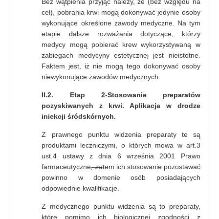
Bez wątpienia przyjąć należy, że (bez względu na
cel), pobrania krwi mogą dokonywać jedynie osoby
wykonujące określone zawody medyczne. Na tym
etapie dalsze rozważania dotyczące, którzy
medycy mogą pobierać krew wykorzystywaną w
zabiegach medycyny estetycznej jest nieistotne.
Faktem jest, iż nie mogą tego dokonywać osoby
niewykonujące zawodów medycznych.
II.2. Etap 2-Stosowanie preparatów
pozyskiwanych z krwi. Aplikacja w drodze
iniekcji śródskórnych.
Z prawnego punktu widzenia preparaty te są
produktami leczniczymi, o których mowa w art.3
ust.4 ustawy z dnia 6 września 2001 Prawo
farmaceutyczne
, za
tem ich stosowanie pozostawać
powinno w domenie osób posiadających
odpowiednie kwalifikacje.
Z medycznego punktu widzenia są to preparaty,
które pomimo ich biologicznej zgodności z