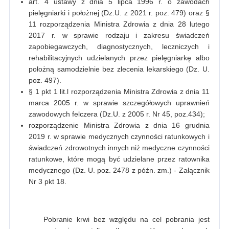
art. 4 ustawy z dnia 5 lipca 1996 r. o zawodach
pielęgniarki i położnej (Dz.U. z 2021 r. poz. 479) oraz §
11 rozporządzenia Ministra Zdrowia z dnia 28 lutego
2017 r. w sprawie rodzaju i zakresu świadczeń
zapobiegawczych, diagnostycznych, leczniczych i
rehabilitacyjnych udzielanych przez pielęgniarkę albo
położną samodzielnie bez zlecenia lekarskiego (Dz. U.
poz. 497).
§ 1 pkt 1 lit.l rozporządzenia Ministra Zdrowia z dnia 11
marca 2005 r. w sprawie szczegółowych uprawnień
zawodowych felczera (Dz.U. z 2005 r. Nr 45, poz.434);
rozporządzenie Ministra Zdrowia z dnia 16 grudnia
2019 r. w sprawie medycznych czynności ratunkowych i
świadczeń zdrowotnych innych niż medyczne czynności
ratunkowe, które mogą być udzielane przez ratownika
medycznego (Dz. U. poz. 2478 z późn. zm.) - Załącznik
Nr 3 pkt 18.
Pobranie krwi bez względu na cel pobrania jest