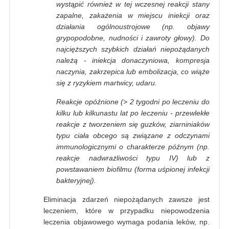
wystąpić również w tej wczesnej reakcji stany
zapalne, zakażenia w miejscu iniekcji oraz
działania ogólnoustrojowe (np. objawy
grypopodobne, nudności i zawroty głowy). Do
najcięższych szybkich działań niepożądanych
należą - iniekcja donaczyniowa, kompresja
naczynia, zakrzepica lub embolizacja, co wiąże
się z ryzykiem martwicy, udaru.
Reakcje opóźnione (> 2 tygodni po leczeniu do
kilku lub kilkunastu lat po leczeniu - przewlekłe
reakcje z tworzeniem się guzków, ziarniniaków
typu ciała obcego są związane z odczynami
immunologicznymi o charakterze późnym (np.
reakcje nadwrażliwości typu IV) lub z
powstawaniem biofilmu (forma uśpionej infekcji
bakteryjnej).
Eliminacja zdarzeń niepożądanych zawsze jest
leczeniem, które w przypadku niepowodzenia
leczenia objawowego wymaga podania leków, np.