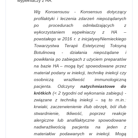
wypełniaczy z HA.
Wg Konsensusu - Konsensus dotyczący
profilaktyki i leczenia zdarzeń niepożądanych
po procedurach odmładzających z
wykorzystaniem wypełniaczy z HA –
powstałego w 2016 r. z inicjatywyNiemieckiego
Towarzystwa Terapii Estetycznej Toksyną
Botulinową - działania niepożądane i
powikłania po zabiegach z użyciem preparatów
na bazie HA – mogą być spowodowane przez
materiał podany w iniekcji, technikę iniekcji czy
osobniczą wrażliwość immunologiczną
pacjenta. Odczyny
natychmiastowe do
krótkich
(< 2 tygodni od wykonania zabiegu) -
związane z techniką iniekcji – są to m.in.:
krwiaki, zaczerwienienie i/lub obrzęk, ból i/lub
stwardnienie, tkliwość, poprzez reakcje
alergiczne lub anafilaktyczne spowodowane
nadwrażliwością pacjenta na jeden z
materiałów podawanych w iniekcji. Mogą