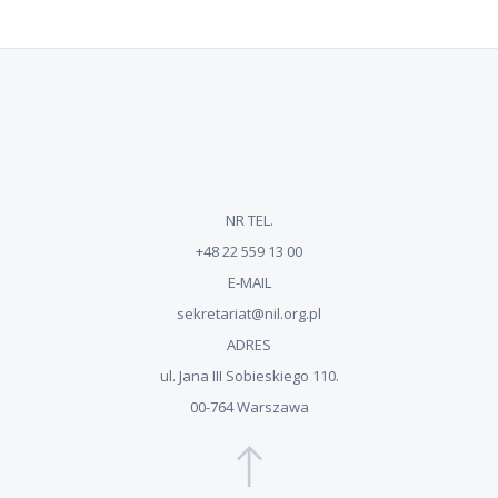
NR TEL.
+48 22 559 13 00
E-MAIL
sekretariat@nil.org.pl
ADRES
ul. Jana III Sobieskiego 110.
00-764 Warszawa