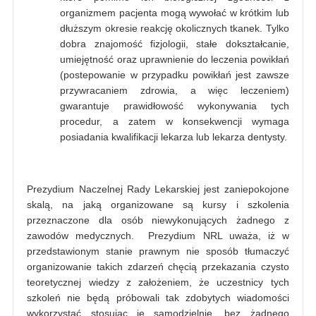
organizmem pacjenta mogą wywołać w krótkim lub
dłuższym okresie reakcję okolicznych tkanek. Tylko
dobra znajomość fizjologii, stałe dokształcanie,
umiejętność oraz uprawnienie do leczenia powikłań
(postepowanie w przypadku powikłań jest zawsze
przywracaniem zdrowia, a więc leczeniem)
gwarantuje prawidłowość wykonywania tych
procedur, a zatem w konsekwencji wymaga
posiadania kwalifikacji lekarza lub lekarza dentysty.
Prezydium Naczelnej Rady Lekarskiej jest zaniepokojone
skalą, na jaką organizowane są kursy i szkolenia
przeznaczone dla osób niewykonujących żadnego z
zawodów medycznych. Prezydium NRL uważa, iż w
przedstawionym stanie prawnym nie sposób tłumaczyć
organizowanie takich zdarzeń chęcią przekazania czysto
teoretycznej wiedzy z założeniem, że uczestnicy tych
szkoleń nie będą próbowali tak zdobytych wiadomości
wykorzystać stosując je samodzielnie, bez żadnego