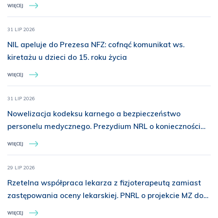
Batalionu „Miotła”
WIĘCEJ
31 LIP 2026
NIL apeluje do Prezesa NFZ: cofnąć komunikat ws.
kiretażu u dzieci do 15. roku życia
WIĘCEJ
31 LIP 2026
Nowelizacja kodeksu karnego a bezpieczeństwo
personelu medycznego. Prezydium NRL o konieczności
rozszerzenia ochrony prawnej
WIĘCEJ
29 LIP 2026
Rzetelna współpraca lekarza z fizjoterapeutą zamiast
zastępowania oceny lekarskiej. PNRL o projekcie MZ dot.
świadczeń z zakresu rehabilitacji medycznej
WIĘCEJ