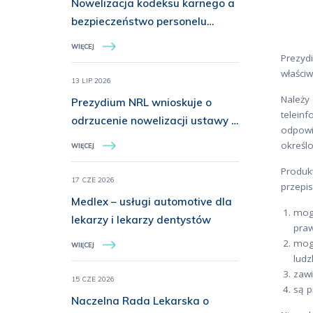
Nowelizacja kodeksu karnego a
bezpieczeństwo personelu
medycznego. Prezydium NRL o
WIĘCEJ
konieczności rozszerzenia
Prezyd
właściw
ochrony prawnej
13 LIP 2026
Należy
Prezydium NRL wnioskuje o
telein
odrzucenie nowelizacji ustawy o
odpowi
zawodach lekarza i lekarza
określo
WIĘCEJ
dentysty
Produk
17 CZE 2026
przepi
Medlex – usługi automotive dla
mog
lekarzy i lekarzy dentystów
praw
mog
WIĘCEJ
ludz
zawi
15 CZE 2026
są p
Naczelna Rada Lekarska o