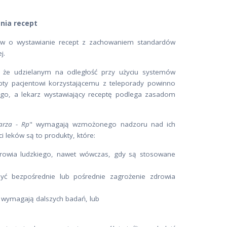
nia recept
stów o wystawianie recept z zachowaniem standardów
j.
e że udzielanym na odległość przy użyciu systemów
pty pacjentowi korzystającemu z teleporady powinno
, a lekarz wystawiający receptę podlega zasadom
arza - Rp
" wymagają wzmożonego nadzoru nad ich
 leków są to produkty, które:
drowia ludzkiego, nawet wówczas, gdy są stosowane
ć bezpośrednie lub pośrednie zagrożenie zdrowia
ia wymagają dalszych badań, lub