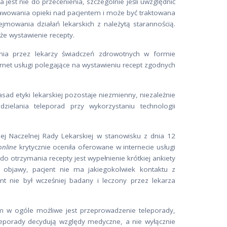
jest nie do przecenienia, szczególnie jeśli uwzględnić
awowania opieki nad pacjentem i może być traktowana
owania działań lekarskich z należytą starannością.
że wystawienie recepty.
ania przez lekarzy świadczeń zdrowotnych w formie
ernet usługi polegające na wystawieniu recept zgodnych
d etyki lekarskiej pozostaje niezmienny, niezależnie
zielania teleporad przy wykorzystaniu technologii
iej Naczelnej Rady Lekarskiej w stanowisku z dnia 12
online
krytycznie oceniła oferowane w internecie usługi
o otrzymania recepty jest wypełnienie krótkiej ankiety
i objawy, pacjent nie ma jakiegokolwiek kontaktu z
ent nie był wcześniej badany i leczony przez lekarza
m w ogóle możliwe jest przeprowadzenie teleporady,
eporady decydują względy medyczne, a nie wyłącznie