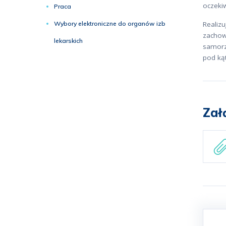
oczeki
Praca
Wybory elektroniczne do organów izb
Realiz
zachow
lekarskich
samorz
pod ką
Zał