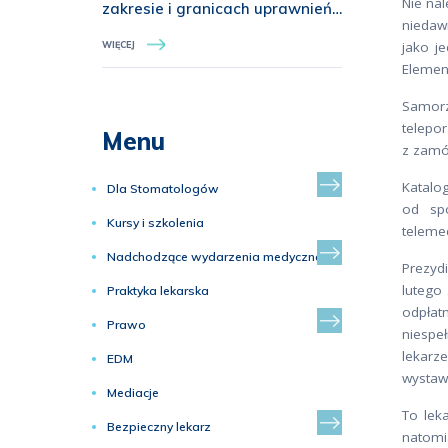
Nie nal
zakresie i granicach uprawnień
niedaw
zawodowych w ochronie
jako j
WIĘCEJ
zdrowia
Element
Samorz
telepor
Menu
z zamó
Katalo
Dla Stomatologów
od spo
Kursy i szkolenia
teleme
Nadchodzące wydarzenia medyczne
Prezyd
lutego
Praktyka lekarska
odpłatn
Prawo
niespe
lekarz
EDM
wystaw
Mediacje
To lek
Bezpieczny lekarz
natomi