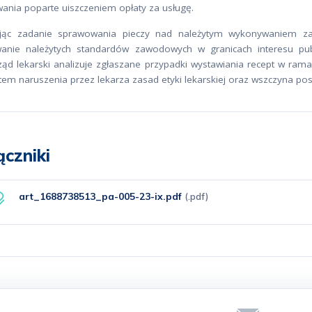
wania poparte uiszczeniem opłaty za usługę.
ując zadanie sprawowania pieczy nad należytym wykonywaniem za
anie należytych standardów zawodowych w granicach interesu pub
ąd lekarski analizuje zgłaszane przypadki wystawiania recept w ram
tem naruszenia przez lekarza zasad etyki lekarskiej oraz wszczyna p
ączniki
art_1688738513_pa-005-23-ix.pdf
(.pdf)