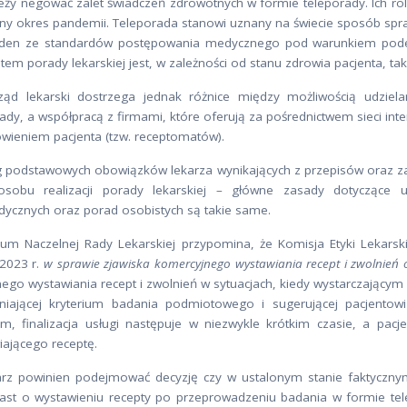
eży negować zalet świadczeń zdrowotnych w formie teleporady. Ich rola 
ny okres pandemii. Teleporada stanowi uznany na świecie sposób spr
eden ze standardów postępowania medycznego pod warunkiem podejm
em porady lekarskiej jest, w zależności od stanu zdrowia pacjenta, tak
ąd lekarski dostrzega jednak różnice między możliwością udziel
ady, a współpracą z firmami, które oferują za pośrednictwem sieci int
wieniem pacjenta (tzw. receptomatów).
g podstawowych obowiązków lekarza wynikających z przepisów oraz zasa
sobu realizacji porady lekarskiej – główne zasady dotyczące ud
dycznych oraz porad osobistych są takie same.
ium Naczelnej Rady Lekarskiej przypomina, że Komisja Etyki Lekarsk
 2023 r.
w sprawie zjawiska komercyjnego wystawiania recept i zwolnień 
ego wystawiania recept i zwolnień w sytuacjach, kiedy wystarczającym d
łniającej kryterium badania podmiotowego i sugerującej pacjentow
em, finalizacja usługi następuje w niezwykle krótkim czasie, a pacj
iającego receptę.
arz powinien podejmować decyzję czy w ustalonym stanie faktyczny
ast o wystawieniu recepty po przeprowadzeniu badania w formie tel