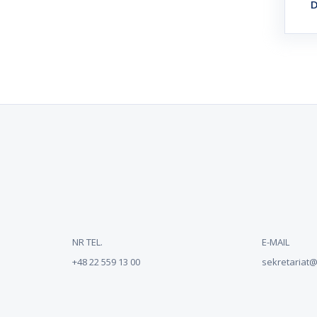
D
NR TEL.
E-MAIL
+48 22 559 13 00
sekretariat@n