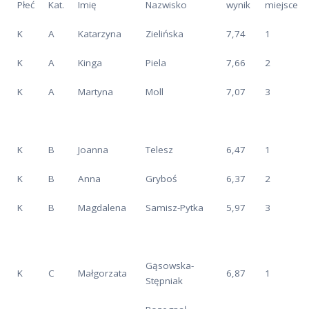
Płeć
Kat.
Imię
Nazwisko
wynik
miejsce
K
A
Katarzyna
Zielińska
7,74
1
K
A
Kinga
Piela
7,66
2
K
A
Martyna
Moll
7,07
3
K
B
Joanna
Telesz
6,47
1
K
B
Anna
Gryboś
6,37
2
K
B
Magdalena
Samisz-Pytka
5,97
3
Gąsowska-
K
C
Małgorzata
6,87
1
Stępniak