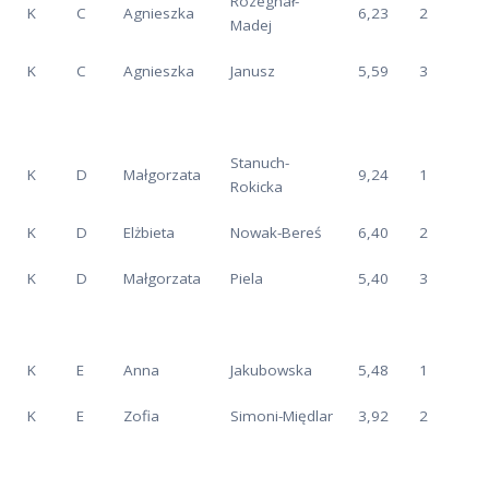
Rozegnał-
K
C
Agnieszka
6,23
2
Madej
K
C
Agnieszka
Janusz
5,59
3
Stanuch-
K
D
Małgorzata
9,24
1
Rokicka
K
D
Elżbieta
Nowak-Bereś
6,40
2
K
D
Małgorzata
Piela
5,40
3
K
E
Anna
Jakubowska
5,48
1
K
E
Zofia
Simoni-Międlar
3,92
2