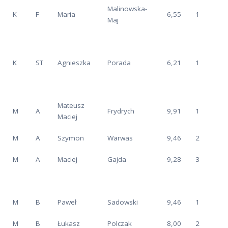
Malinowska-
K
F
Maria
6,55
1
Maj
K
ST
Agnieszka
Porada
6,21
1
Mateusz
M
A
Frydrych
9,91
1
Maciej
M
A
Szymon
Warwas
9,46
2
M
A
Maciej
Gajda
9,28
3
M
B
Paweł
Sadowski
9,46
1
M
B
Łukasz
Polczak
8,00
2