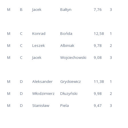
M
B
Jacek
Baltyn
7,76
3
M
C
Konrad
Bońda
12,58
1
M
C
Leszek
Albiniak
9,78
2
M
C
Jacek
Wojciechowski
9,08
3
M
D
Aleksander
Gryckiewicz
11,38
1
M
D
Włodzimierz
Dłuzyński
9,98
2
M
D
Stanisław
Piela
9,47
3