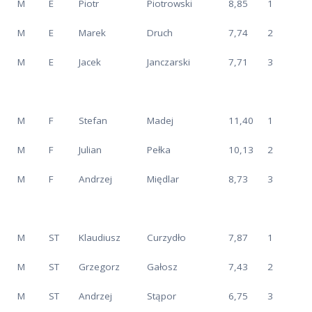
M
E
Piotr
Piotrowski
8,85
1
M
E
Marek
Druch
7,74
2
M
E
Jacek
Janczarski
7,71
3
M
F
Stefan
Madej
11,40
1
M
F
Julian
Pełka
10,13
2
M
F
Andrzej
Międlar
8,73
3
M
ST
Klaudiusz
Curzydło
7,87
1
M
ST
Grzegorz
Gałosz
7,43
2
M
ST
Andrzej
Stąpor
6,75
3