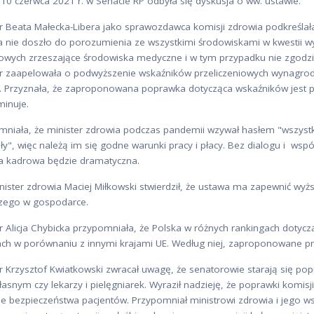
10 czerwca 2021 r. w Senacie RP odbyła się dyskusja o ww. ustawie.
r Beata Małecka-Libera jako sprawozdawca komisji zdrowia podkreślała
a nie doszło do porozumienia ze wszystkimi środowiskami w kwestii 
wych zrzeszające środowiska medyczne i w tym przypadku nie zgodziło
r zaapelowała o podwyższenie wskaźników przeliczeniowych wynagro
i. Przyznała, że zaproponowana poprawka dotycząca wskaźników jest
minuje.
mniała, że minister zdrowia podczas pandemii wzywał hasłem "wszystk
ły", więc należą im się godne warunki pracy i płacy. Bez dialogu i w
ja kadrowa będzie dramatyczna.
nister zdrowia Maciej Miłkowski stwierdził, że ustawa ma zapewnić w
szego w gospodarce.
 Alicja Chybicka przypomniała, że Polska w różnych rankingach dotycz
ach w porównaniu z innymi krajami UE. Według niej, zaproponowane pr
 Krzysztof Kwiatkowski zwracał uwagę, że senatorowie starają się popr
łasnym czy lekarzy i pielęgniarek. Wyraził nadzieję, że poprawki komis
e bezpieczeństwa pacjentów. Przypomniał ministrowi zdrowia i jego ws