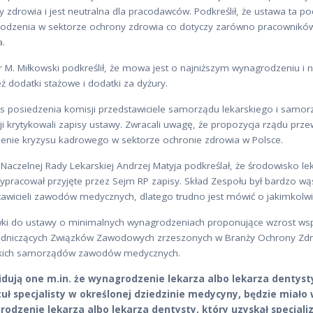
 zdrowia i jest neutralna dla pracodawców. Podkreślił, że ustawa ta p
odzenia w sektorze ochrony zdrowia co dotyczy zarówno pracownikó
a.
r M. Miłkowski podkreślił, że mowa jest o najniższym wynagrodzeniu i
ż dodatki stażowe i dodatki za dyżury.
s posiedzenia komisji przedstawiciele samorządu lekarskiego i samorz
i krytykowali zapisy ustawy. Zwracali uwagę, że propozycja rządu prze
ienie kryzysu kadrowego w sektorze ochronie zdrowia w Polsce.
Naczelnej Rady Lekarskiej Andrzej Matyja podkreślał, że środowisko le
ypracował przyjęte przez Sejm RP zapisy. Skład Zespołu był bardzo wąsk
tawicieli zawodów medycznych, dlatego trudno jest mówić o jakimkolw
ki do ustawy o minimalnych wynagrodzeniach proponujące wzrost ws
dniczących Związków Zawodowych zrzeszonych w Branży Ochrony Zd
kich samorządów zawodów medycznych.
dują one m.in. że wynagrodzenie lekarza albo lekarza dentysty
tuł specjalisty w określonej dziedzinie medycyny, będzie miało 
odzenie lekarza albo lekarza dentysty, który uzyskał specjali