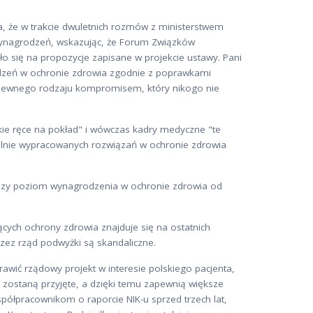
, że w trakcie dwuletnich rozmów z ministerstwem
wynagrodzeń, wskazując, że Forum Związków
 się na propozycje zapisane w projekcie ustawy. Pani
dzeń w ochronie zdrowia zgodnie z poprawkami
 pewnego rodzaju kompromisem, który nikogo nie
ie ręce na pokład" i wówczas kadry medyczne "te
spólnie wypracowanych rozwiązań w ochronie zdrowia
yższy poziom wynagrodzenia w ochronie zdrowia od
ących ochrony zdrowia znajduje się na ostatnich
zez rząd podwyżki są skandaliczne.
awić rządowy projekt w interesie polskiego pacjenta,
ji zostaną przyjęte, a dzięki temu zapewnią większe
półpracownikom o raporcie NIK-u sprzed trzech lat,