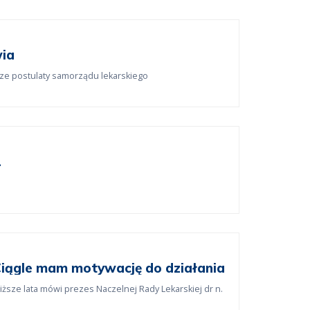
wia
sze postulaty samorządu lekarskiego
L
Ciągle mam motywację do działania
iższe lata mówi prezes Naczelnej Rady Lekarskiej dr n.