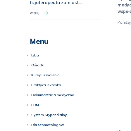
fizjoterapeutą zamiast
medycy
zastępowania oceny lekarskiej.
współc
WIĘCEJ
PNRL o projekcie MZ dot.
Poniże
świadczeń z zakresu
rehabilitacji medycznej
Menu
Izba
Ośrodki
Kursy i szkolenia
Praktyka lekarska
Dokumentacja medyczna
EDM
System Stypendialny
Dla Stomatologów