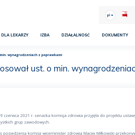
pl
DLA LEKARZY
IZBA
DZIAŁALNOŚĆ
DOKUMENTY
o min. wynagrodzeniach z poprawkami
łosował ust. o min. wynagrodzenia
 9 czerwca 2021 r. senacka komisja zdrowia przyjęła do projektu ust
zystkich grup zawodowych.
s posiedzenia komisji wiceminister zdrowia Maciej Miłkowski przekonyw