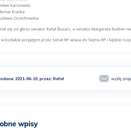
isław Karczewski
demar Kraska
usława Orzechowska
ał się od głosu senator Rafał Ślusarz, a senator Margareta Budner nie
 w kształcie przyjętym przez Senat RP wraca do Sejmu RP i będzie roz
odane: 2021-06-10, przez:
Rafał
wyślij zn
obne wpisy