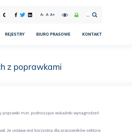
A-
A
A+
REJESTRY
BIURO PRASOWE
KONTAKT
ch z poprawkami
awy poprawki m.in. podnoszące wskaźniki wynagrodzeń
ał, że ustawa jest korzystna dla pracowników sektora