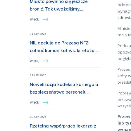
Miasto powinno się jeszcze
ochrony
bronić. Tak uważaliśmy.
wynagr
Wspomnienie dr Haliny
zdrowi
WIĘCEJ
Jędrzejewskiej, „Sławki” z
Ministe
Batalionu „Miotła”
31 LIP 2026
mają te
NIL apeluje do Prezesa NFZ:
Podcza
cofnąć komunikat ws. kiretażu u
opozycj
dzieci do 15. roku życia
pogłęb
WIĘCEJ
Prezes 
który w
31 LIP 2026
przeds
Nowelizacja kodeksu karnego a
bezpieczeństwo personelu
Popraw
medycznego. Prezydium NRL o
przewo
WIĘCEJ
wszyst
konieczności rozszerzenia
ochrony prawnej
Przewi
29 LIP 2026
lub ty
Rzetelna współpraca lekarza z
wynagr