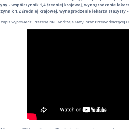
ny - współczynnik 1,4 średniej krajowej, wynagrodzenie lekarza
zynnik 1,2 średniej krajowej, wynagrodzenie lekarza stażysty -
j zapis wypowiedzi Prezesa NRL Andrzeja Matyi oraz Przewodniczącej OZ