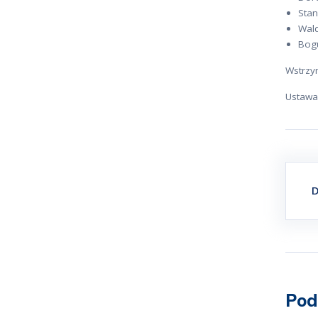
Stan
Wal
Bog
Wstrzym
Ustawa
D
Pod