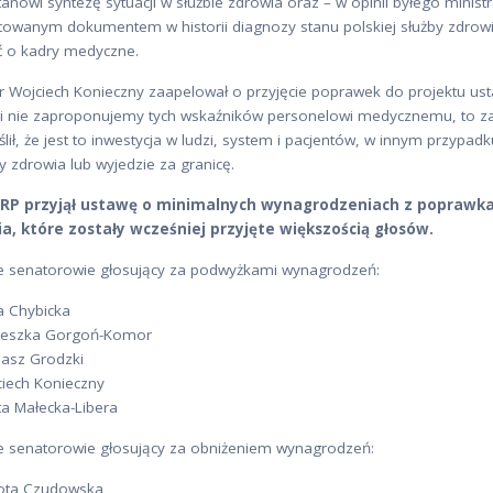
tanowi syntezę sytuacji w służbie zdrowia oraz – w opinii byłego ministra
towanym dokumentem w historii diagnozy stanu polskiej służby zdrowi
ć o kadry medyczne.
 Wojciech Konieczny zaapelował o przyjęcie poprawek do projektu usta
eli nie zaproponujemy tych wskaźników personelowi medycznemu, to za 
lił, że jest to inwestycja w ludzi, system i pacjentów, w innym przypa
 zdrowia lub wyjedzie za granicę.
 RP przyjął ustawę o minimalnych wynagrodzeniach z poprawk
a, które zostały wcześniej przyjęte większością głosów.
e senatorowie głosujący za podwyżkami wynagrodzeń:
ja Chybicka
ieszka Gorgoń-Komor
asz Grodzki
iech Konieczny
a Małecka-Libera
e senatorowie głosujący za obniżeniem wynagrodzeń:
ota Czudowska