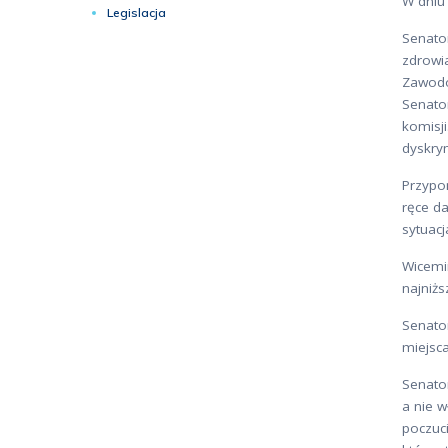
W dniu 
Legislacja
Senato
zdrowi
Zawodo
Senato
komisj
dyskry
Przypo
ręce da
sytuac
Wicemi
najniż
Senator
miejsc
Senator
a nie w
poczuci