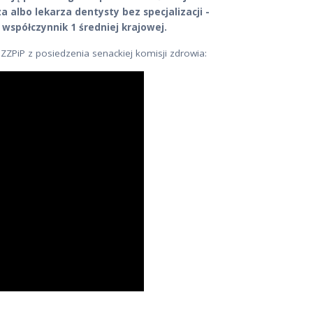
 albo lekarza dentysty bez specjalizacji -
 współczynnik 1 średniej krajowej.
ZPiP z posiedzenia senackiej komisji zdrowia: