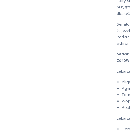
który s
przygo
dbałoś
Senator
że jeż
Podkreś
ochrony
Senat
zdrowi
Lekarz
Alic
Agn
Tom
Wojc
Beat
Lekarz
Dor