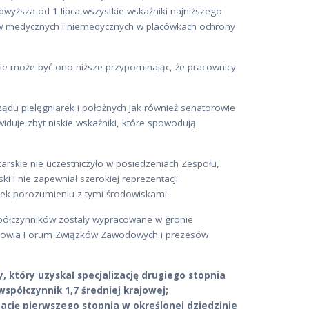
odwyższa od 1 lipca wszystkie wskaźniki najniższego
w medycznych i niemedycznych w placówkach ochrony
 nie może być ono niższe przypominając, że pracownicy
ądu pielęgniarek i położnych jak również senatorowie
widuje zbyt niskie wskaźniki, które spowodują
karskie nie uczestniczyło w posiedzeniach Zespołu,
i i nie zapewniał szerokiej reprezentacji
iek porozumieniu z tymi środowiskami.
półczynników zostały wypracowane w gronie
rowia Forum Związków Zawodowych i prezesów
, który uzyskał specjalizację drugiego stopnia
współczynnik 1,7 średniej krajowej;
zację pierwszego stopnia w określonej dziedzinie