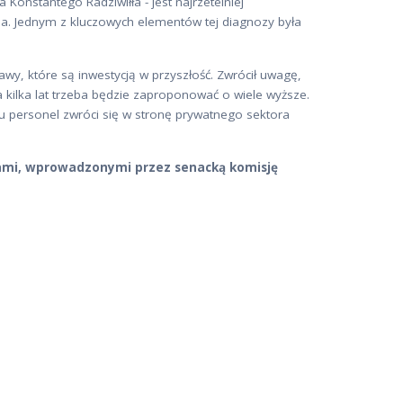
 Konstantego Radziwiłła - jest najrzetelniej
a. Jednym z kluczowych elementów tej diagnozy była
wy, które są inwestycją w przyszłość. Zwrócił uwagę,
kilka lat trzeba będzie zaproponować o wiele wyższe.
dku personel zwróci się w stronę prywatnego sektora
ami, wprowadzonymi przez senacką komisję