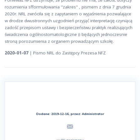
Ponieważ NFZ utrzymuje, że problemu nie ma, że całość dotyczy
rozumienia sfformułowania "zakres" , pismem z dnia 7 grudnia
2020r. NRL zwróciła się z zapytaniem o wyjaśnienia pozwalające
w drodze dwustronnych uzgodnień przyjąć interpretację czyniącą
zadość przepisom ustawy i bezpieczeństwu praktyk realizujących
świadczenia ogólnostomatologiczne (i będących jednoczesnie
stroną porozumienia z organem prowadzącym szkołę.
2020-01-07
| Pismo NRL do Zastępcy Prezesa NFZ
Dodane: 2019-12-16, przez:
Administrator