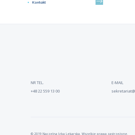
Kontakt
NR TEL.
E-MAIL
+48 22 559 13 00
sekretariat@n
© 2019 Naczelna Izba Lekarska. Wszelkie prawa zastrzeżone.