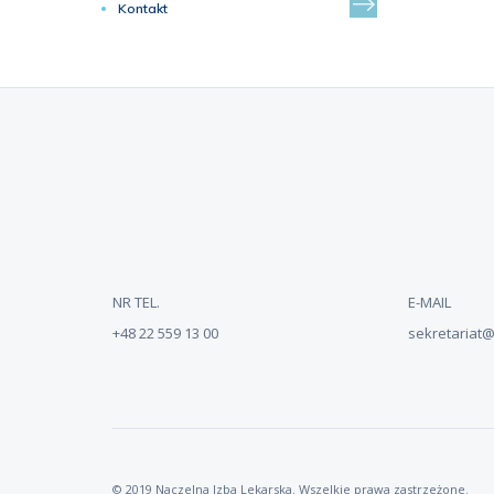
Kontakt
NR TEL.
E-MAIL
+48 22 559 13 00
sekretariat@n
© 2019 Naczelna Izba Lekarska. Wszelkie prawa zastrzeżone.