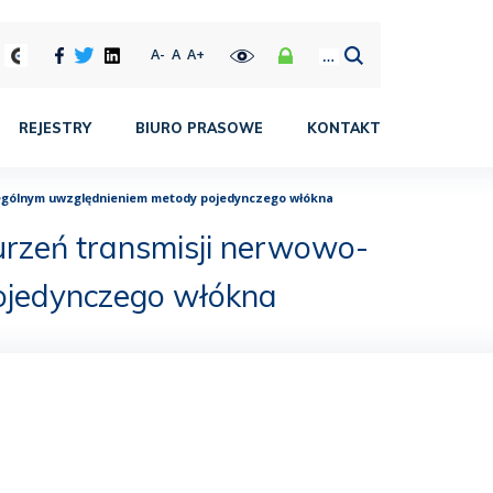
A-
A
A+
REJESTRY
BIURO PRASOWE
KONTAKT
czególnym uwzględnieniem metody pojedynczego włókna
burzeń transmisji nerwowo-
ojedynczego włókna