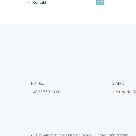
Kontakt
NR TEL.
E-MAIL
+48 22 559 13 00
sekretariat@n
© 2019 Naczelna Izba Lekarska. Wszelkie prawa zastrzeżone.