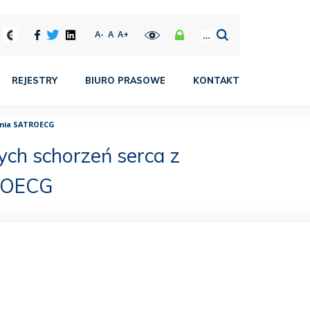
A-
A
A+
REJESTRY
BIURO PRASOWE
KONTAKT
ania SATROECG
ych schorzeń serca z
ROECG