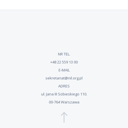
NR TEL.
+48 22 559 13 00
E-MAIL
sekretariat@nil.org.pl
ADRES
ul. Jana III Sobieskiego 110.
00-764 Warszawa