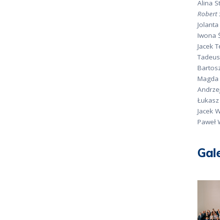
Alina 
Robert 
Jolanta
Iwona 
Jacek 
Tadeusz
Bartos
Magda 
Andrze
Łukasz
Jacek 
Paweł 
Gal