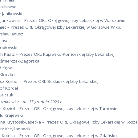
 Imiela
akubiszyn
 Janikowski
 Jankowski – Prezes ORL Okręgowej Izby Lekarskiej w Warszawie
niec – Prezes ORL Okręgowej Izby Lekarskiej w Gorzowie Wlkp.
sław Janusz
 Jasek
Jodłowski
ch Kaatz – Prezes ORL Kujawsko-Pomorskiej Izby Lekarskiej
aźmierczak-Zagórska
d Kępa
 Kłoczko
sz Komor – Prezes ORL Beskidzkiej Izby Lekarskiej
of Kordel
walczuk
ozakiewicz
- do 17 grudnia 2020 r.
 Kozioł – Prezes ORL Okręgowej Izby Lekarskiej w Tarnowie
d Krajewski
na Krystosik-Łasecka – Prezes ORL Okręgowej Izby Lekarskiej w Koszal
rz Krzyżanowski
z Kutella – Prezes ORL Okręgowej Izby Lekarskiej w Gdańsku