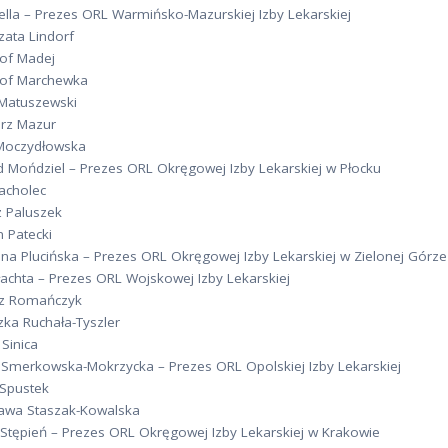
ella – Prezes ORL Warmińsko-Mazurskiej Izby Lekarskiej
zata Lindorf
tof Madej
tof Marchewka
 Matuszewski
rz Mazur
Moczydłowska
d Mońdziel – Prezes ORL Okręgowej Izby Lekarskiej w Płocku
acholec
z Paluszek
 Patecki
na Plucińska – Prezes ORL Okręgowej Izby Lekarskiej w Zielonej Górze
łachta – Prezes ORL Wojskowej Izby Lekarskiej
z Romańczyk
zka Ruchała-Tyszler
 Sinica
a Smerkowska-Mokrzycka – Prezes ORL Opolskiej Izby Lekarskiej
 Spustek
awa Staszak-Kowalska
 Stępień – Prezes ORL Okręgowej Izby Lekarskiej w Krakowie