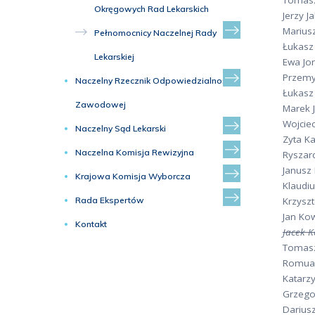
Tomasz
Okręgowych Rad Lekarskich
Jerzy J
Mariusz
Pełnomocnicy Naczelnej Rady
Łukasz
Lekarskiej
Ewa Jo
Przemy
Naczelny Rzecznik Odpowiedzialności
Łukasz
Zawodowej
Marek 
Wojcie
Naczelny Sąd Lekarski
Zyta K
Naczelna Komisja Rewizyjna
Ryszar
Janusz
Krajowa Komisja Wyborcza
Klaudiu
Rada Ekspertów
Krzyszt
Jan Ko
Kontakt
Jacek K
Tomasz
Romual
Katarzy
Grzego
Darius