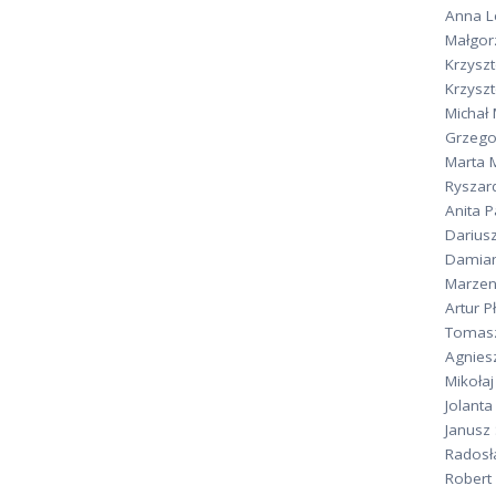
Anna L
Małgor
Krzysz
Krzysz
Michał
Grzego
Marta 
Ryszar
Anita P
Darius
Damian
Marzen
Artur P
Tomas
Agnies
Mikołaj
Jolant
Janusz
Radosł
Robert