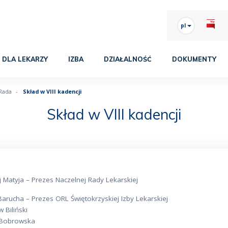
pl
DLA LEKARZY
IZBA
DZIAŁALNOŚĆ
DOKUMENTY
Rada
Skład w VIII kadencji
Skład w VIII kadencji
 Matyja – Prezes Naczelnej Rady Lekarskiej
arucha – Prezes ORL Świętokrzyskiej Izby Lekarskiej
w Biliński
 Bobrowska