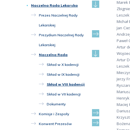
Marek B
Naczelna Rada Lekarska
Zbigni
Leszek 
Prezes Naczelnej Rady
Michał 
Lekarskiej
Jan Cieś
Andrzej
Prezydium Naczelnej Rady
Paweł 
Lekarskiej
Artur d
Wojcie
Naczelna Rada
Artur 
Skład w X kadencji
Leszek
Mieczy
Skład w IX kadencji
Jerzy F
Skład w VIII kadencji
Ryszar
Marius
Skład w VII kadencji
Henryk
Dokumenty
Maciej
Darius
Komisje i Zespoły
Krzysz
Bożen
Konwent Prezesów