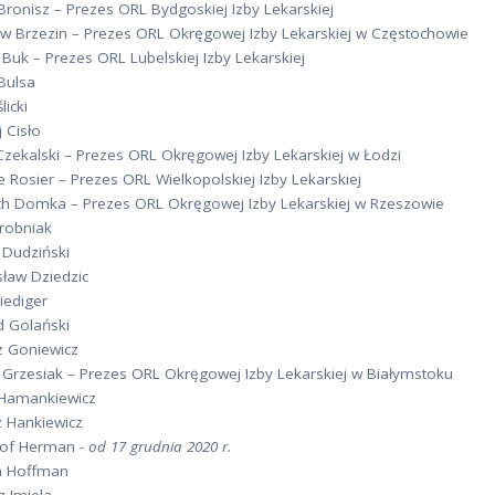
ronisz – Prezes ORL Bydgoskiej Izby Lekarskiej
ew Brzezin – Prezes ORL Okręgowej Izby Lekarskiej w Częstochowie
Buk – Prezes ORL Lubelskiej Izby Lekarskiej
Bulsa
licki
 Cisło
Czekalski – Prezes ORL Okręgowej Izby Lekarskiej w Łodzi
e Rosier – Prezes ORL Wielkopolskiej Izby Lekarskiej
ch Domka – Prezes ORL Okręgowej Izby Lekarskiej w Rzeszowie
Drobniak
 Dudziński
sław Dziedzic
riediger
d Golański
z Goniewicz
 Grzesiak – Prezes ORL Okręgowej Izby Lekarskiej w Białymstoku
 Hamankiewicz
z Hankiewicz
tof Herman -
od 17 grudnia 2020 r.
a Hoffman