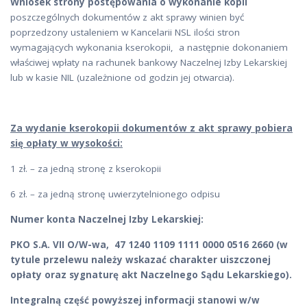
Wniosek strony postępowania o wykonanie kopii
poszczególnych dokumentów z akt sprawy winien być
poprzedzony ustaleniem w Kancelarii NSL ilości stron
wymagających wykonania kserokopii, a następnie dokonaniem
właściwej wpłaty na rachunek bankowy Naczelnej Izby Lekarskiej
lub w kasie NIL (uzależnione od godzin jej otwarcia).
Za wydanie kserokopii dokumentów z akt sprawy pobiera
się opłaty w wysokości:
1 zł. – za jedną stronę z kserokopii
6 zł. – za jedną stronę uwierzytelnionego odpisu
Numer konta Naczelnej Izby Lekarskiej:
PKO S.A. VII O/W-wa, 47 1240 1109 1111 0000 0516 2660 (w
tytule przelewu należy wskazać charakter uiszczonej
opłaty oraz sygnaturę akt Naczelnego Sądu Lekarskiego).
Integralną część powyższej informacji stanowi w/w