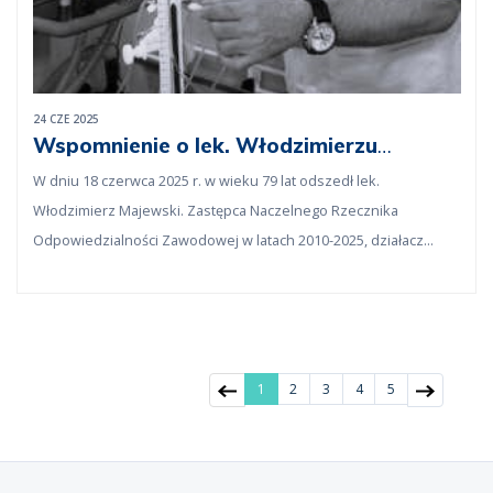
24 CZE 2025
Wspomnienie o lek. Włodzimierzu
Majewskim
W dniu 18 czerwca 2025 r. w wieku 79 lat odszedł lek.
Włodzimierz Majewski. Zastępca Naczelnego Rzecznika
Odpowiedzialności Zawodowej w latach 2010-2025, działacz
samorządu lekarskiego od 1989 r., specjalista anestezjologii i
reanimacji, wspaniały lekarz i przyjaciel.
1
2
3
4
5