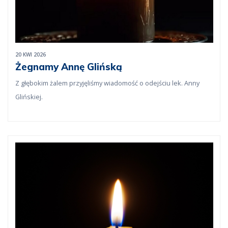
20 KWI 2026
Żegnamy Annę Glińską
Z głębokim żalem przyjęliśmy wiadomość o odejściu lek. Anny
Glińskiej.