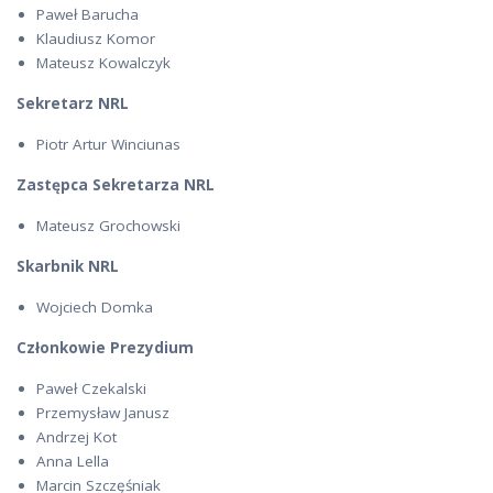
Paweł Barucha
Klaudiusz Komor
Mateusz Kowalczyk
Sekretarz NRL
Piotr Artur Winciunas
Zastępca Sekretarza NRL
Mateusz Grochowski
Skarbnik NRL
Wojciech Domka
Członkowie Prezydium
Paweł Czekalski
Przemysław Janusz
Andrzej Kot
Anna Lella
Marcin Szczęśniak