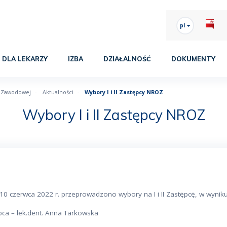
pl
DLA LEKARZY
IZBA
DZIAŁALNOŚĆ
DOKUMENTY
i Zawodowej
Aktualności
Wybory I i II Zastępcy NROZ
Wybory I i II Zastępcy NROZ
 10 czerwca 2022 r. przeprowadzono wybory na I i II Zastępcę, w wyni
pca – lek.dent. Anna Tarkowska