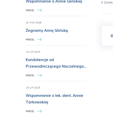
Wspomnienie o Annie Glińskiej
II Zas
WIĘCEJ
20 KWI 2026
Żegnamy Annę Glińską
D
WIĘCEJ
15 LIP 2025
Kondolencje od
Przewodniczącego Naczelnego
Sądu Lekarskiego
WIĘCEJ
15 LIP 2025
Wspomnienie o lek. dent. Annie
Tarkowskiej
WIĘCEJ